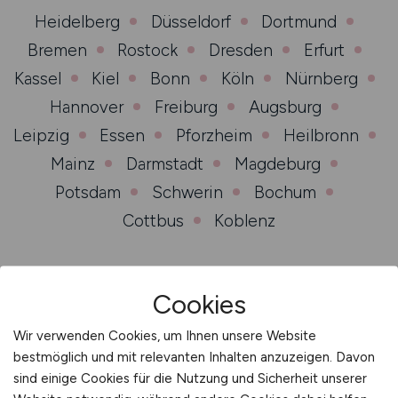
Heidelberg
Düsseldorf
Dortmund
Bremen
Rostock
Dresden
Erfurt
Kassel
Kiel
Bonn
Köln
Nürnberg
Hannover
Freiburg
Augsburg
Leipzig
Essen
Pforzheim
Heilbronn
Mainz
Darmstadt
Magdeburg
Potsdam
Schwerin
Bochum
Cottbus
Koblenz
Cookies
Jobs per Mail
Wir verwenden Cookies, um Ihnen unsere Website
bestmöglich und mit relevanten Inhalten anzuzeigen. Davon
Anmelden und passende Jobangebote erhalten.
sind einige Cookies für die Nutzung und Sicherheit unserer