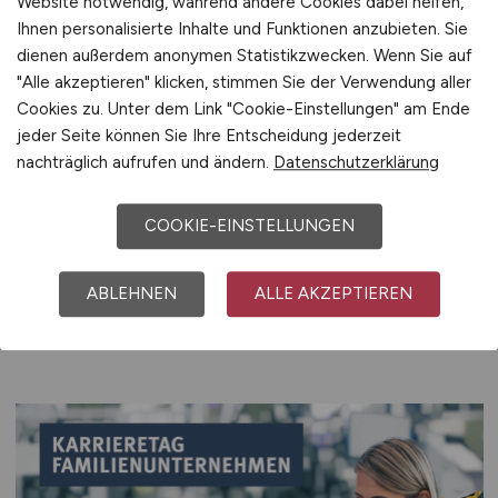
Website notwendig, während andere Cookies dabei helfen,
Ihnen personalisierte Inhalte und Funktionen anzubieten. Sie
Jetzt registrieren
dienen außerdem anonymen Statistikzwecken. Wenn Sie auf
"Alle akzeptieren" klicken, stimmen Sie der Verwendung aller
Cookies zu. Unter dem Link "Cookie-Einstellungen" am Ende
jeder Seite können Sie Ihre Entscheidung jederzeit
nachträglich aufrufen und ändern.
Datenschutzerklärung
Aktuelle Veranstaltungen
COOKIE-EINSTELLUNGEN
und Messen
ABLEHNEN
ALLE AKZEPTIEREN