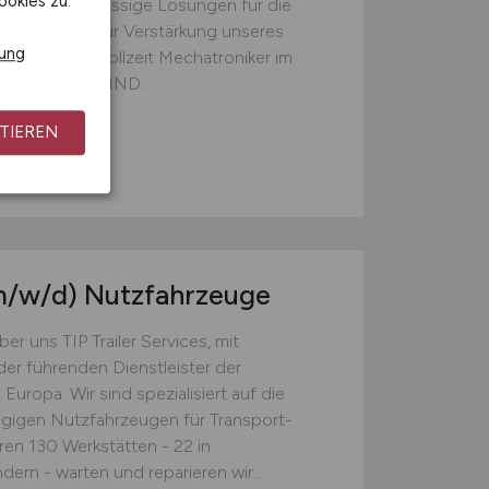
ookies zu.
ds und zuverlässige Lösungen für die
wirtschaft. Zur Verstärkung unseres
rung
fort und in Vollzeit Mechatroniker im
Emstek DAS SIND...
TIEREN
m/w/d)
Nutzfahrzeuge
ns TIP Trailer Services, mit
der führenden Dienstleister der
 Europa. Wir sind spezialisiert auf die
gigen Nutzfahrzeugen für Transport-
en 130 Werkstätten - 22 in
ern - warten und reparieren wir...