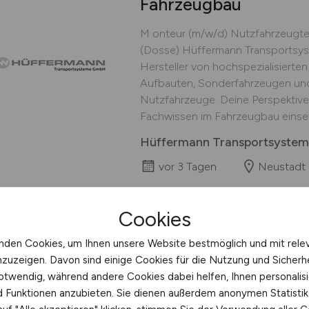
Fahrzeugbau
M onteur (m/w/d) Nutzfahrzeugte
(Dosse) Hüffermann Transportsyst
Hersteller von hochspezialisierte
Aufbauten, Sonderfahrzeugen un
Nutzfahrzeuge. Deine Perspektiv
Fachwissen im Fahrzeugbau einset
Hüffermann Transportsyste
vor 3 Tagen
Neustadt
Cookies
nden Cookies, um Ihnen unsere Website bestmöglich und mit rele
Mechatroniker im Fa
nzuzeigen. Davon sind einige Cookies für die Nutzung und Sicherh
otwendig, während andere Cookies dabei helfen, Ihnen personalisi
Mit über 150 Jahren Erfahrung ver
nd Funktionen anzubieten. Sie dienen außerdem anonymen Statisti
und Innovationskraft zu einem st