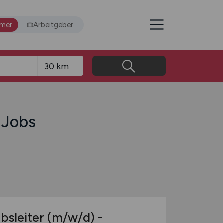
hmer
Arbeitgeber
 Jobs
ebsleiter
(m/w/d)
-