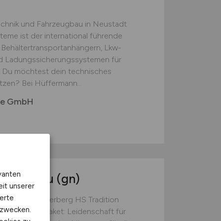
chnik und Fahrzeugbau in Neustadt
eme ist der international führende
n Behältertransportanhängern, Lkw-
d Ladungssicherungssystemen für
e Du möchtest dein technisches
zen? Bei Hüffermann...
me GmbH
vanten
hrzeugbau (gn)
eit unserer
erte
einen wir bei Terberg HS Tradition
kzwecken.
arken Gesamtpaket: Leidenschaft für