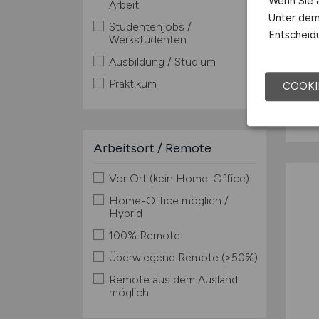
Wenn Sie a
Arbeit
Unter dem 
Studentenjobs /
Entscheidu
Werkstudenten
Ausbildung / Studium
Praktikum
COOKI
Arbeitsort / Remote
Vor Ort (kein Home-Office)
Home-Office möglich /
Hybrid
100% Remote
Überwiegend Remote (>50%)
Remote aus dem Ausland
möglich