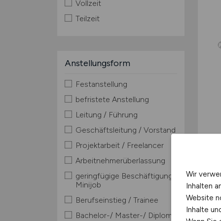
Vollzeit
Teilzeit
Anstellungsform
Festanstellung
befristete Anstellung
Leitung / Führung
Geschäftsleitung / Vorstand
Projektarbeit / Freelancer
Arbeitnehmerüberlassung
Wir verwe
geringfügige Beschäftigung /
Minijob
Inhalten a
Website n
Berufseinstieg / Trainee
Inhalte u
Bachelor-/ Master-/ Diplom-