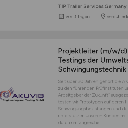
TIP Trailer Services German
vor 3 Tagen
verschied
Projektleiter
(m/w/d)
Testings der Umwelts
Schwingungstechnik
Seit über 20 Jahren gehört die 
zu den führenden Prüfinstituten un
Arbeitgeber der Zukunft“ ausgeze
testen wir Prototypen auf deren Ha
Schwingungsbelastungen und dur
unterstützen unseren Kunden mit
durch umfangreiche...