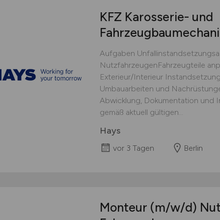
KFZ Karosserie- und
Fahrzeugbaumechan
Aufgaben Unfallinstandsetzungsa
NutzfahrzeugenFahrzeugteile anp
Exterieur/Interieur Instandsetzun
Umbauarbeiten und Nachrüstunge
Abwicklung, Dokumentation und I
gemäß aktuell gültigen...
Hays
vor 3 Tagen
Berlin
Monteur
(m/w/d)
Nut