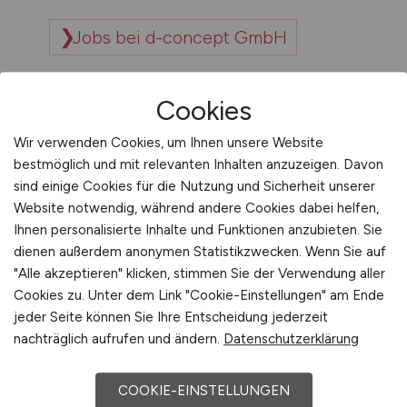
Jobs bei d-concept GmbH
Jobs bei d-fine GmbH
Cookies
Wir verwenden Cookies, um Ihnen unsere Website
Jobs bei D-KRANTECHNIK
bestmöglich und mit relevanten Inhalten anzuzeigen. Davon
DEPREZ GES. FÜR KRANTECHNIK
sind einige Cookies für die Nutzung und Sicherheit unserer
Website notwendig, während andere Cookies dabei helfen,
MBH
Ihnen personalisierte Inhalte und Funktionen anzubieten. Sie
dienen außerdem anonymen Statistikzwecken. Wenn Sie auf
"Alle akzeptieren" klicken, stimmen Sie der Verwendung aller
Jobs bei D.D.S.Warenhandels
Cookies zu. Unter dem Link "Cookie-Einstellungen" am Ende
GmbH
jeder Seite können Sie Ihre Entscheidung jederzeit
nachträglich aufrufen und ändern.
Datenschutzerklärung
Jobs bei D.O.G. Dokumentation
ohne Grenzen GmbH
COOKIE-EINSTELLUNGEN