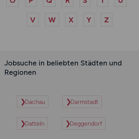
O
P
Q
R
S
T
U
V
W
X
Y
Z
Jobsuche in beliebten Städten und
Regionen
Dachau
Darmstadt
Datteln
Deggendorf