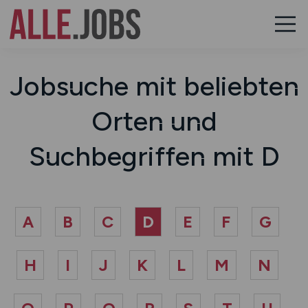
Jobsuche mit beliebten
Orten und
Suchbegriffen mit D
A
B
C
D
E
F
G
H
I
J
K
L
M
N