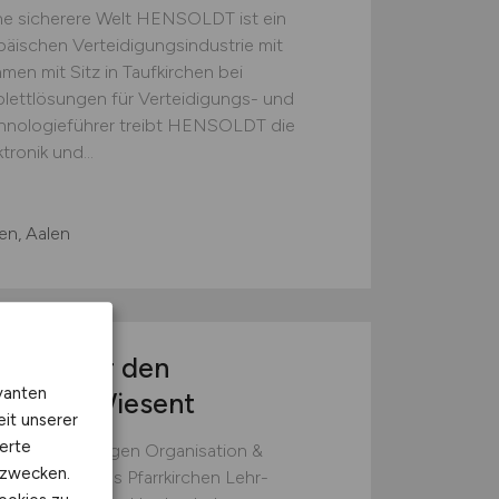
e sicherere Welt HENSOLDT ist ein
äischen Verteidigungsindustrie mit
men mit Sitz in Taufkirchen bei
ettlösungen für Verteidigungs- und
hnologieführer treibt HENSOLDT die
ronik und...
n, Aalen
/w/d)
für den
vanten
 Wörth-Wiesent
eit unserer
erte
 Veranstaltungen Organisation &
kzwecken.
ndorf Campus Pfarrkirchen Lehr-