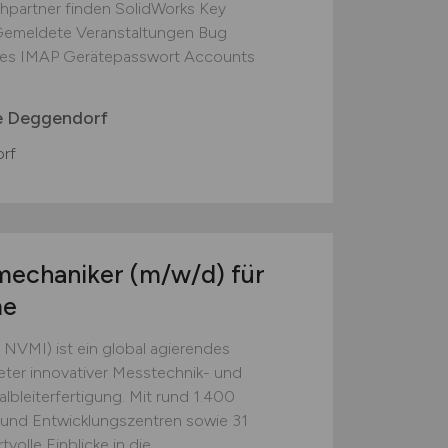
hpartner finden SolidWorks Key
Gemeldete Veranstaltungen Bug
ices IMAP Gerätepasswort Accounts
e Deggendorf
rf
iemechaniker
(m/w/d)
für
me
VMI) ist ein global agierendes
ter innovativer Messtechnik- und
lbleiterfertigung. Mit rund 1.400
 und Entwicklungszentren sowie 31
tvolle Einblicke in die