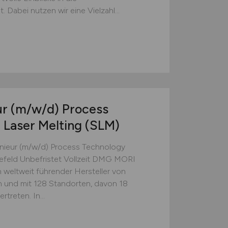
t. Dabei nutzen wir eine Vielzahl...
ur
(m/w/d)
Process
 Laser Melting (SLM)
nieur (m/w/d) Process Technology
lefeld Unbefristet Vollzeit DMG MORI
weltweit führender Hersteller von
und mit 128 Standorten, davon 18
treten. In...