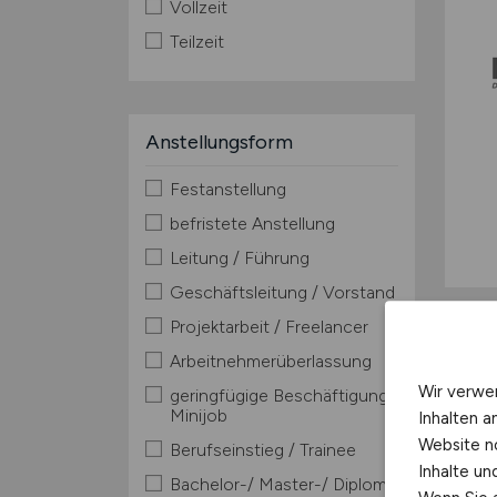
Vollzeit
Teilzeit
Anstellungsform
Festanstellung
befristete Anstellung
Leitung / Führung
Geschäftsleitung / Vorstand
Projektarbeit / Freelancer
Arbeitnehmerüberlassung
Wir verwe
geringfügige Beschäftigung /
Minijob
Inhalten a
Website n
Berufseinstieg / Trainee
Inhalte u
Bachelor-/ Master-/ Diplom-