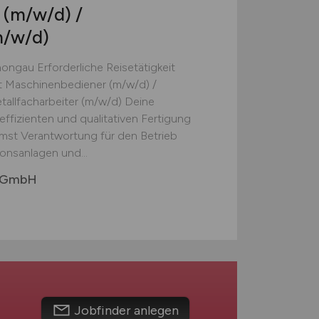
t
(m/w/d)
/
m/w/d)
ongau Erforderliche Reisetätigkeit
it Maschinenbediener (m/w/d) /
tallfacharbeiter (m/w/d) Deine
effizienten und qualitativen Fertigung
mst Verantwortung für den Betrieb
onsanlagen und...
k GmbH
Jobfinder anlegen