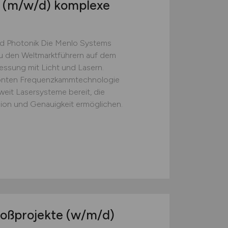
r
(m/w/d)
komplexe
nd Photonik Die Menlo Systems
u den Weltmarktführern auf dem
essung mit Licht und Lasern.
rönten Frequenzkammtechnologie
weit Lasersysteme bereit, die
ion und Genauigkeit ermöglichen.
roßprojekte
(w/m/d)