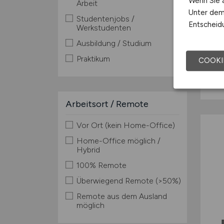
Wenn Sie a
Arbeit
Unter dem 
Studentenjobs /
Entscheidu
Werkstudenten
Ausbildung / Studium
Praktikum
COOKI
Arbeitsort / Remote
Vor Ort (kein Home-Office)
Home-Office möglich /
Hybrid
100% Remote
Überwiegend Remote (>50%)
Remote aus dem Ausland
möglich