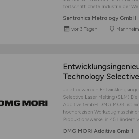
fortschrittlichste Industrie der Wel
Sentronics Metrology GmbH
vor 3 Tagen
Mannheim
Entwicklungsingenie
Technology Selective
Jetzt bewerben Entwicklungsinge
Selective Laser Melting (SLM) Bie
Additive GmbH DMG MORI ist ein 
hochpräzisen Werkzeugmaschinen 
Produktionswerke, in 45 Ländern ver
DMG MORI Additive GmbH