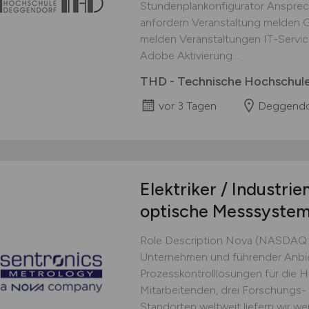
Stundenplankonfigurator Ansprec
anfordern Veranstaltung melden 
melden Veranstaltungen IT-Serv
Adobe Aktivierung...
THD - Technische Hochschul
vor 3 Tagen
Deggendo
Elektriker / Industr
optische Messsyste
Role Description Nova (NASDAQ: N
Unternehmen und führender Anbie
Prozesskontrolllösungen für die Ha
Mitarbeitenden, drei Forschungs-
Standorten weltweit liefern wir wer