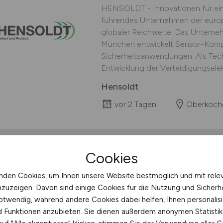
HENSOLDT - Innovationen für ein
führendes Unternehmen der europ
globaler Reichweite. Das Unterneh
München entwickelt Sensor-Kompl
Sicherheitsanwendungen. Als Tec
Entwicklung der Verteidigungselekt
Hensoldt
vor 2 Tagen
Oberkoche
Cookies
Operative Leitung
(m
nden Cookies, um Ihnen unsere Website bestmöglich und mit rele
Technologie Campus
nzuzeigen. Davon sind einige Cookies für die Nutzung und Sicherh
otwendig, während andere Cookies dabei helfen, Ihnen personalisi
Hochschule Hochschule Aktuelles
nd Funktionen anzubieten. Sie dienen außerdem anonymen Statisti
Kontakt Standorte Campus Degge