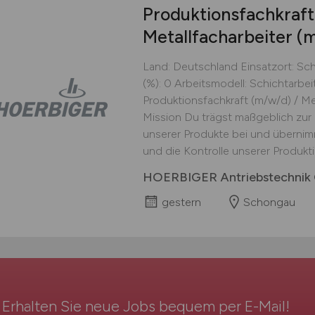
Produktionsfachkraf
Metallfacharbeiter
(
Land: Deutschland Einsatzort: Sch
(%): 0 Arbeitsmodell: Schichtarbe
Produktionsfachkraft (m/w/d) / Me
Mission Du trägst maßgeblich zur 
unserer Produkte bei und übernim
und die Kontrolle unserer Produkti
HOERBIGER Antriebstechni
gestern
Schongau
Erhalten Sie neue Jobs bequem per
E-Mail
!