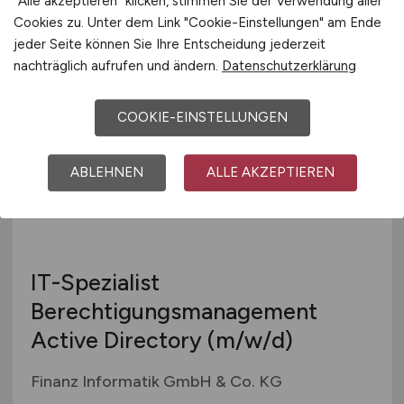
"Alle akzeptieren" klicken, stimmen Sie der Verwendung aller
CIDEON Software & Services GmbH & Co. KG
Cookies zu. Unter dem Link "Cookie-Einstellungen" am Ende
vor 4 Tagen
jeder Seite können Sie Ihre Entscheidung jederzeit
nachträglich aufrufen und ändern.
Datenschutzerklärung
Bautzen, Görlitz
COOKIE-EINSTELLUNGEN
ABLEHNEN
ALLE AKZEPTIEREN
IT-Spezialist
Berechtigungsmanagement
Active Directory
(m/w/d)
Finanz Informatik GmbH & Co. KG