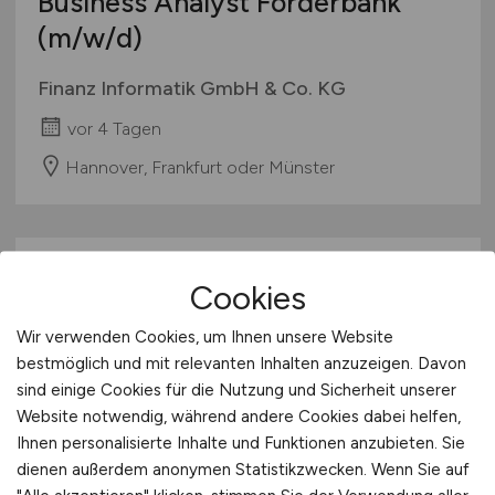
Business Analyst Förderbank
(m/w/d)
Finanz Informatik GmbH & Co. KG
vor 4 Tagen
Hannover, Frankfurt oder Münster
Cookies
Wir verwenden Cookies, um Ihnen unsere Website
bestmöglich und mit relevanten Inhalten anzuzeigen. Davon
sind einige Cookies für die Nutzung und Sicherheit unserer
Softwareentwickler
(m/w/d)
Website notwendig, während andere Cookies dabei helfen,
Ihnen personalisierte Inhalte und Funktionen anzubieten. Sie
SAP
dienen außerdem anonymen Statistikzwecken. Wenn Sie auf