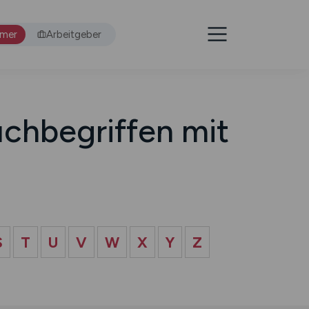
hmer
Arbeitgeber
chbegriffen mit
S
T
U
V
W
X
Y
Z