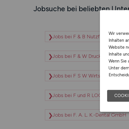
Jobsuche bei beliebten Unt
Wir verwe
Jobs bei F & B Nutzfahrzeugtec
Inhalten a
Website n
Inhalte u
Jobs bei F & W Druck- und Medi
Wenn Sie a
Unter dem 
Entscheidu
Jobs bei F S W Wirtschaftsberat
Jobs bei F und R LOGISTIK Süd
COOKI
Jobs bei F. A. L. K.-Dental GmbH