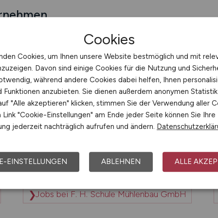
ernehmen
Cookies
nden Cookies, um Ihnen unsere Website bestmöglich und mit rele
hnik GmbH
Jobs bei F & K DELVOTEC Bondtec
nzuzeigen. Davon sind einige Cookies für die Nutzung und Sicherh
otwendig, während andere Cookies dabei helfen, Ihnen personalisi
nd Funktionen anzubieten. Sie dienen außerdem anonymen Statisti
encenter GmbH
uf "Alle akzeptieren" klicken, stimmen Sie der Verwendung aller C
Link "Cookie-Einstellungen" am Ende jeder Seite können Sie Ihre
ng jederzeit nachträglich aufrufen und ändern.
Datenschutzerklä
ungs- und Steuerberatungsges. mbH
ost-Europa Spedition GmbH
Jobs bei F-Dialogma
E-EINSTELLUNGEN
ABLEHNEN
ALLE AKZEP
Jobs bei F. H. Schule Mühlenbau GmbH