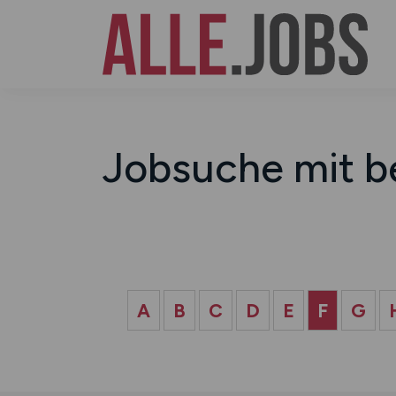
Jobsuche mit b
A
B
C
D
E
F
G