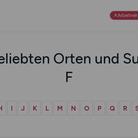
Arbeitne
eliebten Orten und Su
F
H
I
J
K
L
M
N
O
P
Q
R