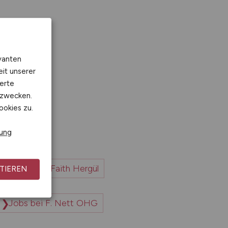
vanten
hnik GmbH
eit unserer
erte
kzwecken.
ookies zu.
rung
rketing Inh. Faith Hergül
TIEREN
Jobs bei F. Nett OHG