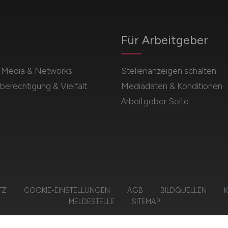
Für Arbeitgeber
l Media & Networks
Stellenanzeigen schalten
berechtigung & Vielfalt
Mediadaten & Konditionen
Arbeitgeber Seite
TZ
COOKIE-EINSTELLUNGEN
AGB
BILDQUELLEN
K
MELDESTELLE
SITEMAP