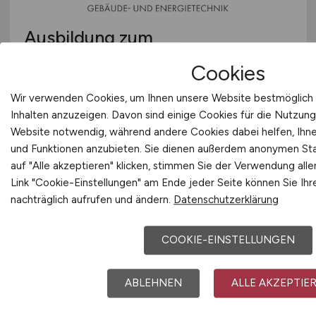
Ausbildung zum
Anlagenmechaniker Sanitär-,
Cookies
Heizungs- und Klimatechnik
Wir verwenden Cookies, um Ihnen unsere Website bestmöglich 
(SHK)
(m/w/d)
Inhalten anzuzeigen. Davon sind einige Cookies für die Nutzung
Website notwendig, während andere Cookies dabei helfen, Ihnen
Barella Gebäude- und Energietechnik GmbH
und Funktionen anzubieten. Sie dienen außerdem anonymen Sta
gestern
auf "Alle akzeptieren" klicken, stimmen Sie der Verwendung all
Link "Cookie-Einstellungen" am Ende jeder Seite können Sie Ihr
Bad Sassendorf
nachträglich aufrufen und ändern.
Datenschutzerklärung
COOKIE-EINSTELLUNGEN
ABLEHNEN
ALLE AKZEPTIE