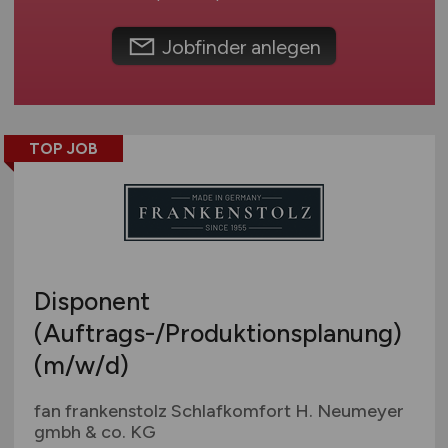
Umwelt / Natur
Schweiz
Unternehmensberatung / Wirtschaftsprüfung
Europa
Jobfinder anlegen
Verwaltung
International
Gewerbe allgemein
Industrie allgemein
TOP JOB
Wirtschaft allgemein
Sonstige
Disponent
(Auftrags-/Produktionsplanung)
(m/w/d)
fan frankenstolz Schlafkomfort H. Neumeyer
gmbh & co. KG