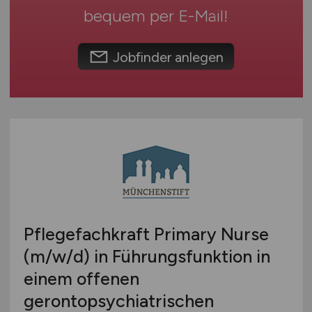
bequem per
E-Mail
!
Touristik
Österreich
Umwelt / Natur
Schweiz
Jobfinder anlegen
Unternehmensberatung / Wirtschaftsprüfung
Europa
Verwaltung
International
Gewerbe allgemein
Industrie allgemein
Wirtschaft allgemein
Sonstige
Pflegefachkraft Primary Nurse
(m/w/d)
in Führungsfunktion in
einem offenen
gerontopsychiatrischen