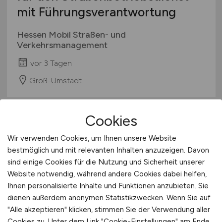
mit Führungsverantwortung
Hessen Mobil Straßen- und
Verkehrsmanagement
vor 3 Tagen
Groß-Umstadt
Cookies
Wir verwenden Cookies, um Ihnen unsere Website
bestmöglich und mit relevanten Inhalten anzuzeigen. Davon
sind einige Cookies für die Nutzung und Sicherheit unserer
Website notwendig, während andere Cookies dabei helfen,
Ihnen personalisierte Inhalte und Funktionen anzubieten. Sie
Leitung Bürgerbüro
(m/w/d)
dienen außerdem anonymen Statistikzwecken. Wenn Sie auf
Wellingholzhausen
"Alle akzeptieren" klicken, stimmen Sie der Verwendung aller
Cookies zu. Unter dem Link "Cookie-Einstellungen" am Ende