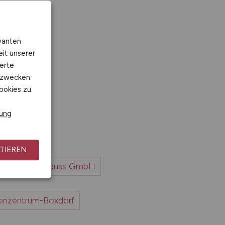
vanten
eit unserer
erte
kzwecken.
ookies zu.
H
rung
TIEREN
g Düsseldorf-Neuss GmbH
tenzentrum-Boxdorf