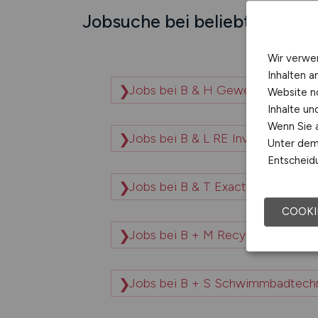
Jobsuche bei beliebten Unt
Wir verwe
Inhalten a
Jobs bei B & H Gewerbe- u. Kli
Website n
Inhalte u
Wenn Sie a
Jobs bei B & L RE Invest GmbH
Unter dem 
Entscheidu
Jobs bei B & T Exact GmbH
COOKI
Jobs bei B + M Recycling GmbH
Jobs bei B + S Schwimmbadtech