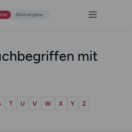
hmer
Arbeitgeber
chbegriffen mit
S
T
U
V
W
X
Y
Z