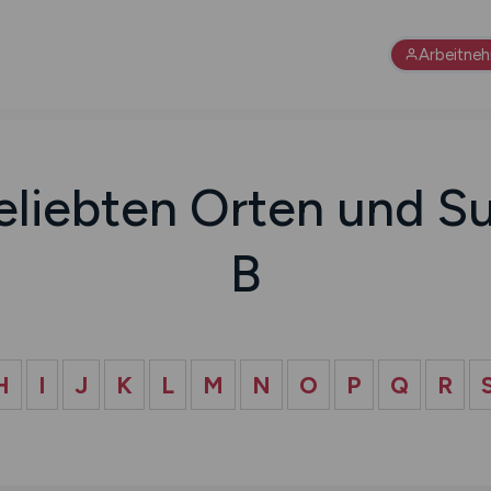
Arbeitne
eliebten Orten und Su
B
H
I
J
K
L
M
N
O
P
Q
R