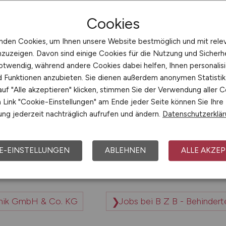
ernehmen
Cookies
nden Cookies, um Ihnen unsere Website bestmöglich und mit rele
nzuzeigen. Davon sind einige Cookies für die Nutzung und Sicherh
makälte GmbH
Jobs bei B & K Agrar GmbH
otwendig, während andere Cookies dabei helfen, Ihnen personalisi
nd Funktionen anzubieten. Sie dienen außerdem anonymen Statisti
uf "Alle akzeptieren" klicken, stimmen Sie der Verwendung aller C
Jobs bei B & S Steuerberatungsgesellschaft mb
Link "Cookie-Einstellungen" am Ende jeder Seite können Sie Ihre
ng jederzeit nachträglich aufrufen und ändern.
Datenschutzerklä
Jobs bei B & V Hoch-, Kabel- und Tiefbau GmbH
E-EINSTELLUNGEN
ABLEHNEN
ALLE AKZEP
Jobs bei B + R Baustoff-Handel und Recyclin
nik GmbH & Co. KG
Jobs bei B Z B - Behinder