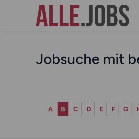
Jobsuche mit b
A
B
C
D
E
F
G