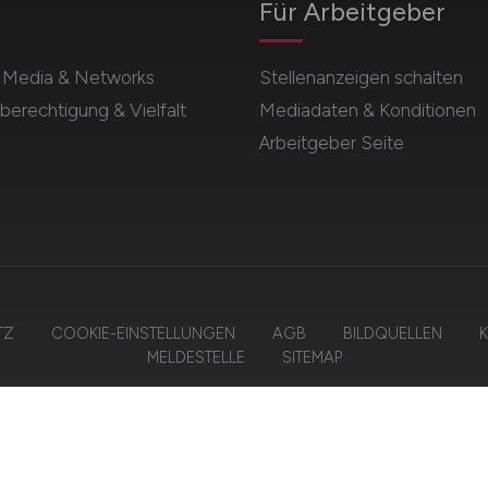
Für Arbeitgeber
l Media & Networks
Stellenanzeigen schalten
berechtigung & Vielfalt
Mediadaten & Konditionen
Arbeitgeber Seite
TZ
COOKIE-EINSTELLUNGEN
AGB
BILDQUELLEN
K
MELDESTELLE
SITEMAP
© 2026 ALLE.JOBS – ZIEGELER MEDIEN GMBH • Alle Rechte vorbehalten