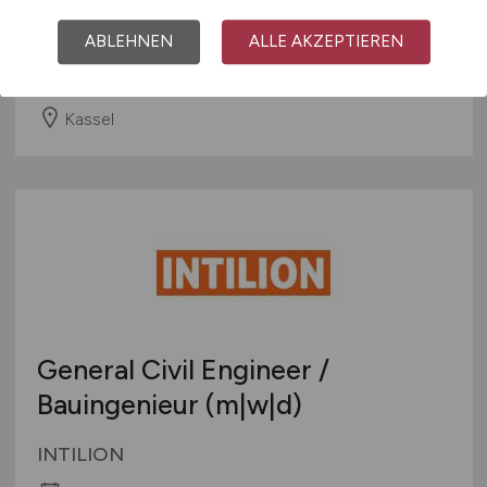
HÜBNER GmbH & Co. KG
ABLEHNEN
ALLE AKZEPTIEREN
gestern
Kassel
General Civil Engineer /
Bauingenieur (m|w|d)
INTILION