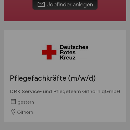
Umwelt / Natur
Schweiz
Jobfinder anlegen
Unternehmensberatung / Wirtschaftsprüfung
Europa
Verwaltung
International
Gewerbe allgemein
Industrie allgemein
Wirtschaft allgemein
Sonstige
Pflegefachkräfte
(m/w/d)
DRK Service- und Pflegeteam Gifhorn gGmbH
gestern
Gifhorn