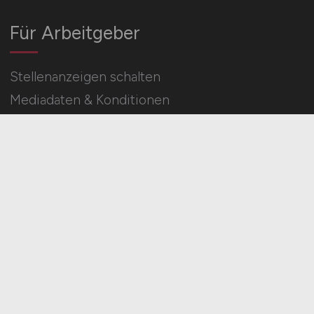
Für Arbeitgeber
Stellenanzeigen schalten
Mediadaten & Konditionen
Arbeitgeber Seite
HOME
IMPRESSUM
DATENSCHUTZ