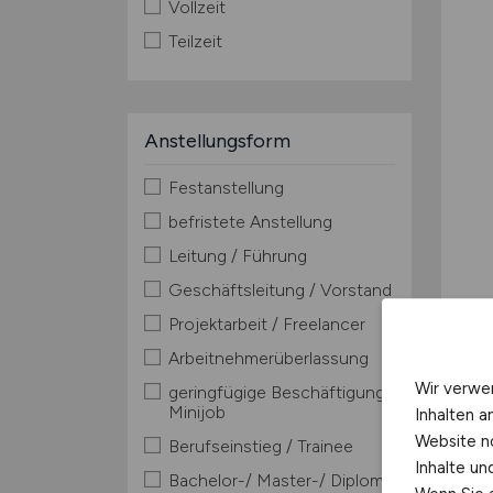
Vollzeit
Teilzeit
Anstellungsform
Festanstellung
befristete Anstellung
Leitung / Führung
Geschäftsleitung / Vorstand
Projektarbeit / Freelancer
Arbeitnehmerüberlassung
Wir verwe
geringfügige Beschäftigung /
Minijob
Inhalten a
Website n
Berufseinstieg / Trainee
Inhalte u
Bachelor-/ Master-/ Diplom-