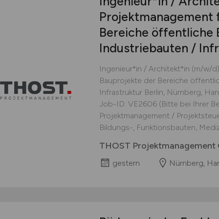
Ingenieur*in / Archit
Projektmanagement f
Bereiche öffentliche
Industriebauten / Inf
Ingenieur*in / Architekt*in (m/w/
Bauprojekte der Bereiche öffentli
Infrastruktur Berlin, Nürnberg, Han
Job-ID: VE2606 (Bitte bei Ihrer
Projektmanagement / Projektsteue
Bildungs-, Funktionsbauten, Mediz
THOST Projektmanagement
gestern
Nürnberg, Han