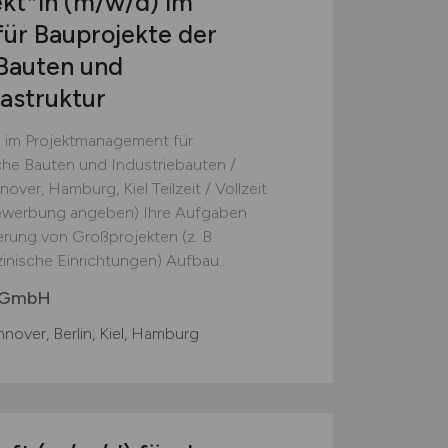
ekt*in
(m/w/d)
im
ür Bauprojekte der
 Bauten und
rastruktur
d) im Projektmanagement für
che Bauten und Industriebauten /
nover, Hamburg, Kiel Teilzeit / Vollzeit
 Bewerbung angeben) Ihre Aufgaben
rung von Großprojekten (z. B.
inische Einrichtungen) Aufbau...
 GmbH
nover, Berlin, Kiel, Hamburg