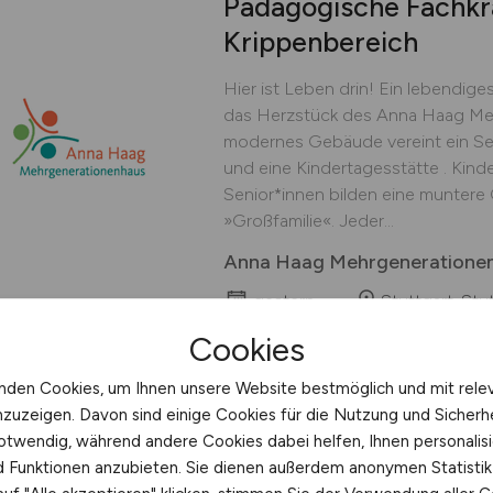
Pädagogische Fachkr
Krippenbereich
Hier ist Leben drin! Ein lebendige
das Herzstück des Anna Haag Meh
modernes Gebäude vereint ein Sen
und eine Kindertagesstätte . Kind
Senior*innen bilden eine muntere 
»Großfamilie«. Jeder...
Anna Haag Mehrgenerationenh
gestern
Stuttgart, St
Cookies
nden Cookies, um Ihnen unsere Website bestmöglich und mit rele
nzuzeigen. Davon sind einige Cookies für die Nutzung und Sicherh
Pflegehilfskraft
(m/w
otwendig, während andere Cookies dabei helfen, Ihnen personalisi
Pflege
nd Funktionen anzubieten. Sie dienen außerdem anonymen Statisti