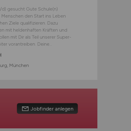
/d) gesucht Gute Schule(n)
n Menschen den Start ins Leben
chen Ziele qualifizieren. Dazu
ten mit heldenhaften Kräften und
llen mit Dir als Teil unserer Super-
ter vorantreiben. Deine...
H
burg, München
Jobfinder anlegen