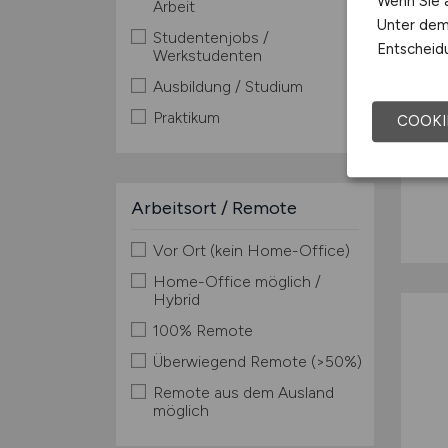
Wenn Sie a
Arbeit
Unter dem 
Studentenjobs /
Entscheidu
Werkstudenten
Ausbildung / Studium
Praktikum
COOKI
Arbeitsort / Remote
Vor Ort (kein Home-Office)
Home-Office möglich /
Hybrid
100% Remote
Überwiegend Remote (>50%)
Remote aus dem Ausland
möglich