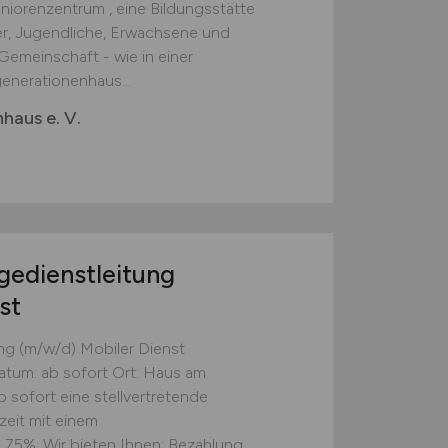
iorenzentrum , eine Bildungsstätte
er, Jugendliche, Erwachsene und
Gemeinschaft - wie in einer
enerationenhaus...
aus e. V.
gedienstleitung
st
ung (m/w/d) Mobiler Dienst
datum: ab sofort Ort: Haus am
 sofort eine stellvertretende
zeit mit einem
75%. Wir bieten Ihnen: Bezahlung