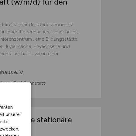
aft
(w/m/d)
für den
s Miteinander der Generationen ist
rgenerationenhauses. Unser helles,
iorenzentrum , eine Bildungsstätte
er, Jugendliche, Erwachsene und
Gemeinschaft - wie in einer
aus e. V.
uttgart-Bad Cannstatt
vanten
eit unserer
/d)
für die stationäre
erte
kzwecken.