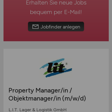
Erhalten Sie neue Jobs
Personalwesen
Thüringen
Technik / Ingenieurwesen
Deutschlandweit
bequem per
E-Mail
!
Touristik
Österreich
Umwelt / Natur
Schweiz
Jobfinder anlegen
Unternehmensberatung / Wirtschaftsprüfung
Europa
Verwaltung
International
Gewerbe allgemein
Industrie allgemein
Wirtschaft allgemein
Sonstige
Property Manager/in /
Objektmanager/in
(m/w/d)
L.I.T. Lager & Logistik GmbH