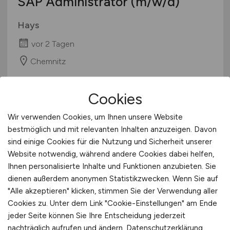
SAP Administrator
(m/w/d)
Hays
vor 2 Tagen
Chemnitz
Cookies
Wir verwenden Cookies, um Ihnen unsere Website
bestmöglich und mit relevanten Inhalten anzuzeigen. Davon
sind einige Cookies für die Nutzung und Sicherheit unserer
Website notwendig, während andere Cookies dabei helfen,
Ihnen personalisierte Inhalte und Funktionen anzubieten. Sie
Entwicklungsingenieur
dienen außerdem anonymen Statistikzwecken. Wenn Sie auf
"Alle akzeptieren" klicken, stimmen Sie der Verwendung aller
Maschinenbau / Mechatronik
Cookies zu. Unter dem Link "Cookie-Einstellungen" am Ende
(m/w/d)
jeder Seite können Sie Ihre Entscheidung jederzeit
nachträglich aufrufen und ändern.
Datenschutzerklärung