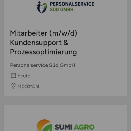
Touristik
Österreich
Umwelt / Natur
Schweiz
Unternehmensberatung / Wirtschaftsprüfung
Europa
Mitarbeiter
(m/w/d)
Verwaltung
International
Kundensupport &
Gewerbe allgemein
Industrie allgemein
Prozessoptimierung
Wirtschaft allgemein
Personalservice Süd GmbH
Sonstige
heute
Möckmühl