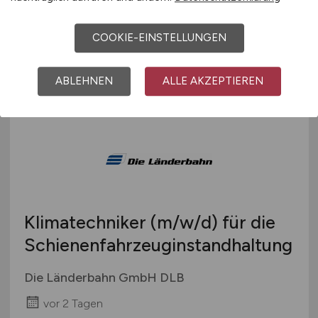
pro-beam systems GmbH
vor 2 Tagen
COOKIE-EINSTELLUNGEN
Stollberg/Erzgeb. (bei Chemnitz)
ABLEHNEN
ALLE AKZEPTIEREN
Klimatechniker
(m/w/d)
für die
Schienenfahrzeuginstandhaltung
Die Länderbahn GmbH DLB
vor 2 Tagen