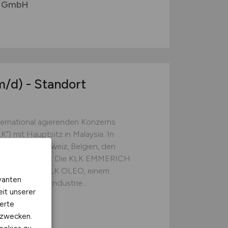
bs GmbH
m/d)
- Standort
ternational agierenden Konzerns
) mit Hauptsitz in Malaysia. In
ten in der Schweiz, Belgien, den
chland vertreten. Die KLK EMMERICH
ereich der KLK OLEO, einem
vanten
ochemischen Industrie...
eit unserer
erte
kzwecken.