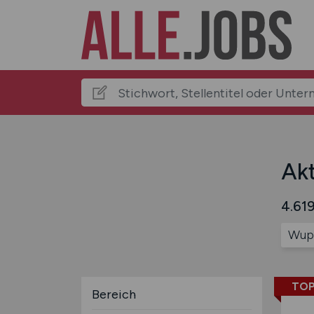
Akt
4.619
Wupp
TOP
Bereich