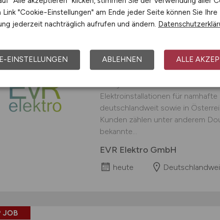
uf "Alle akzeptieren" klicken, stimmen Sie der Verwendung aller C
Link "Cookie-Einstellungen" am Ende jeder Seite können Sie Ihre
ng jederzeit nachträglich aufrufen und ändern.
Datenschutzerklä
Leitender Elektromo
E-EINSTELLUNGEN
ABLEHNEN
ALLE AKZEP
Leitender Elektromonteur (m/w/d)
ein dynamisches Unternehmen im 
Elektroinstallationen für namhaft
deutschlandweit sowie in Österre
Kunden zählen unter anderem Doug
bekannte...
EVR Elektro GmbH
heute
Deutschlandwei
 JOB