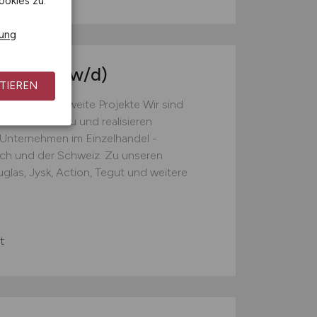
ookies zu.
rung
nteur
(m/w/d)
TIEREN
 Deutschlandweite Projekte Wir sind
B2B-Ladenbau und realisieren
e Unternehmen im Einzelhandel -
ich und der Schweiz. Zu unseren
las, Jysk, Action, Tegut und weitere
t