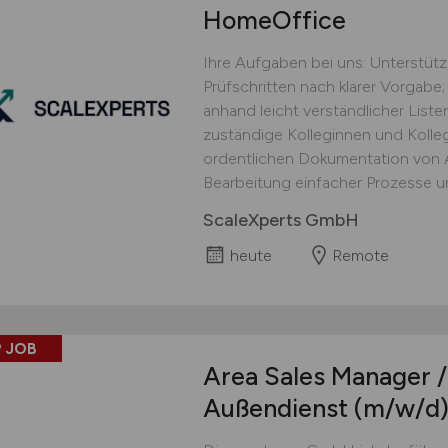
HomeOffice
Ihre Aufgaben bei uns: Unterstüt
Prüfschritten nach klarer Vorgabe;
anhand leicht verständlicher Lis
zuständige Kolleginnen und Kolle
ordentlichen Dokumentation von Ar
Bearbeitung einfacher Prozesse un
ScaleXperts GmbH
heute
Remote
 JOB
Area Sales Manager /
Außendienst
(m/w/d