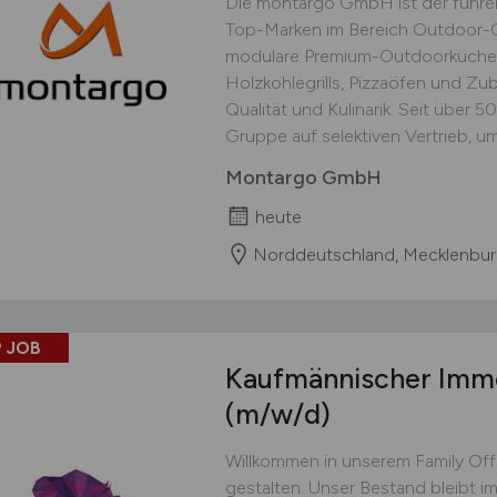
Die montargo GmbH ist der führend
Top-Marken im Bereich Outdoor-C
modulare Premium-Outdoorküchen
Holzkohlegrills, Pizzaöfen und Zu
Qualität und Kulinarik. Seit über 50
Gruppe auf selektiven Vertrieb, um
Montargo GmbH
heute
Norddeutschland, Mecklenbur
 JOB
Kaufmännischer Immob
(m/w/d)
Willkommen in unserem Family Offic
gestalten. Unser Bestand bleibt 