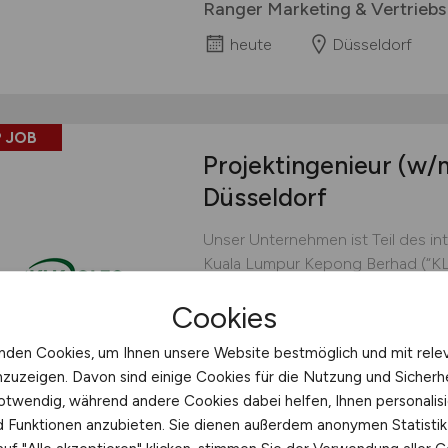
Ranger Marketing & Vertrie
heute
Düsseldorf
 JOB
Projektingenieur
(w/
Düsseldorf
Unser Unternehmen ist Teil des in
Kuala Lumpur Kepong Berhad (“KLK“
Europa sind wir an sieben Standor
Cookies
Niederlanden, Italien und Deuts
GmbH gehört zum Unternehmensb
nden Cookies, um Ihnen unsere Website bestmöglich und mit rele
führenden Global Player in der ole
nzuzeigen. Davon sind einige Cookies für die Nutzung und Sicherh
KLK EMMERICH GmbH
otwendig, während andere Cookies dabei helfen, Ihnen personalisi
nd Funktionen anzubieten. Sie dienen außerdem anonymen Statisti
heute
Düsseldorf