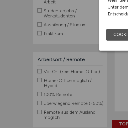
Wenn Sie a
Arbeit
Unter dem 
Studentenjobs /
Entscheidu
Werkstudenten
Ausbildung / Studium
Praktikum
COOKI
Arbeitsort / Remote
Vor Ort (kein Home-Office)
Home-Office möglich /
Hybrid
100% Remote
Überwiegend Remote (>50%)
Remote aus dem Ausland
möglich
TOP