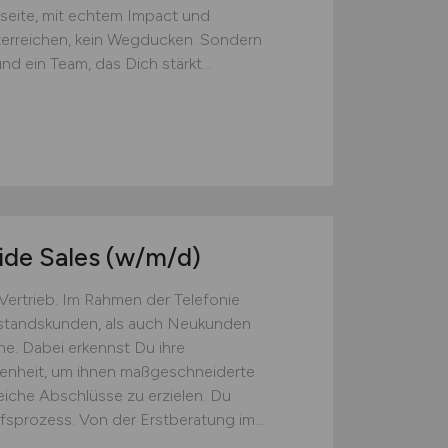
rseite, mit echtem Impact und
eiterreichen, kein Wegducken. Sondern
d ein Team, das Dich stärkt...
ide Sales
(w/m/d)
 Vertrieb. Im Rahmen der Telefonie
estandskunden, als auch Neukunden
e. Dabei erkennst Du ihre
genheit, um ihnen maßgeschneiderte
iche Abschlüsse zu erzielen. Du
prozess. Von der Erstberatung im...