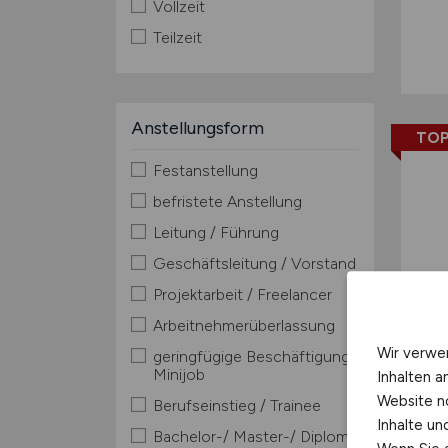
Vollzeit
Teilzeit
Anstellungsform
TOP
Festanstellung
befristete Anstellung
Leitung / Führung
Geschäftsleitung / Vorstand
Projektarbeit / Freelancer
Arbeitnehmerüberlassung
Wir verwe
geringfügige Beschäftigung /
Minijob
Inhalten a
Website n
Berufseinstieg / Trainee
Inhalte u
Bachelor-/ Master-/ Diplom-