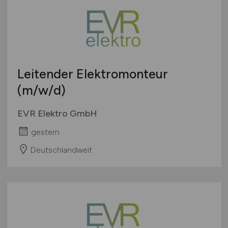
Touristik
Österreich
Umwelt / Natur
Schweiz
Unternehmensberatung / Wirtschaftsprüfung
Europa
Verwaltung
International
Leitender Elektromonteur
Gewerbe allgemein
Industrie allgemein
(m/w/d)
Wirtschaft allgemein
EVR Elektro GmbH
Sonstige
gestern
Deutschlandweit