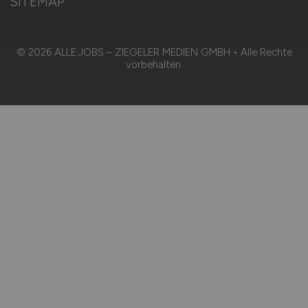
SITEMAP
© 2026 ALLE.JOBS – ZIEGELER MEDIEN GMBH • Alle Rechte
vorbehalten.