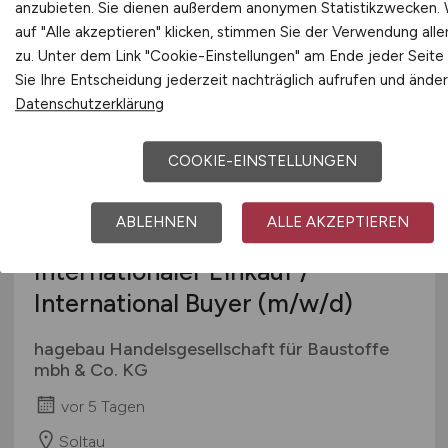
anzubieten. Sie dienen außerdem anonymen Statistikzwecken.
Unterlüß bei Celle
auf "Alle akzeptieren" klicken, stimmen Sie der Verwendung alle
zu. Unter dem Link "Cookie-Einstellungen" am Ende jeder Seite
Sie Ihre Entscheidung jederzeit nachträglich aufrufen und änder
Datenschutzerklärung
COOKIE-EINSTELLUNGEN
ABLEHNEN
ALLE AKZEPTIEREN
Einkäufer
(m/w/d)
Internationaler Einkauf /
International Buyer
(m/w/d)
hagebau Handelsgesellschaft für Baustoffe
mbh & Co. KG
vor 5 Tagen
Soltau