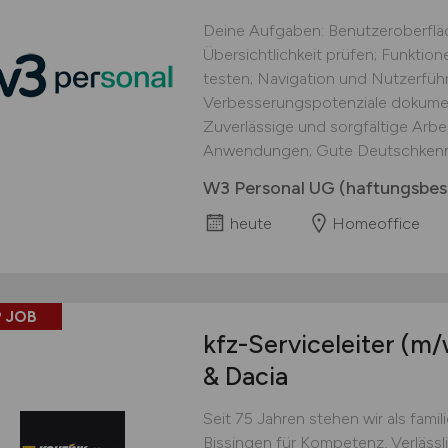
Deine Aufgaben: Benutzeroberflä
Übersichtlichkeit prüfen; Funkti
testen; Navigation und Nutzerführ
Verbesserungspotenziale dokument
Zuverlässige und sorgfältige Arbei
Anwendungen; Gute Deutschkennt
W3 Personal UG (haftungsbes
heute
Homeoffice
 JOB
kfz-Serviceleiter
(m/
& Dacia
Seit 75 Jahren stehen wir als fami
Bissingen für Kompetenz, Verlässl