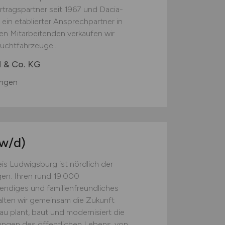
tragspartner seit 1967 und Dacia-
 ein etablierter Ansprechpartner in
en Mitarbeitenden verkaufen wir
uchtfahrzeuge...
 & Co. KG
ingen
w/d)
is Ludwigsburg ist nördlich der
en. Ihren rund 19.000
bendiges und familienfreundliches
alten wir gemeinsam die Zukunft
u plant, baut und modernisiert die
tungen des öffentlichen Lebens, von