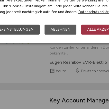
uf "Alle akzeptieren" klicken, stimmen Sie der Verwendung aller C
Link "Cookie-Einstellungen" am Ende jeder Seite können Sie Ihre
ng jederzeit nachträglich aufrufen und ändern.
Datenschutzerklä
Leitender Elektromo
Leitender Elektromonteur (m/w/d)
E-EINSTELLUNGEN
ABLEHNEN
ALLE AKZEP
ein dynamisches Unternehmen im 
Elektroinstallationen für namhaft
deutschlandweit sowie in Österre
Kunden zählen unter anderem Doug
bekannte...
Eugen Reznikov EVR-Elektro
heute
Deutschlandwei
Key Account Manag