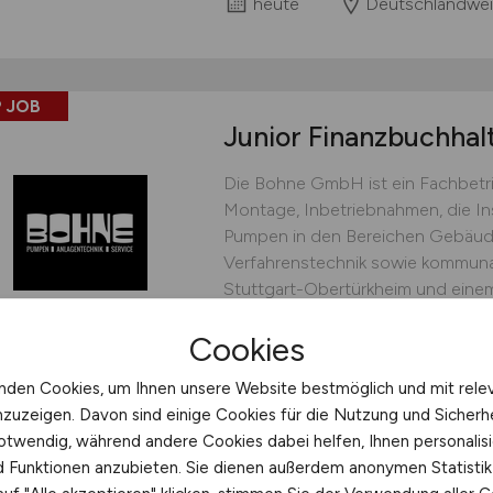
heute
Deutschlandwei
 JOB
Junior Finanzbuchhal
Die Bohne GmbH ist ein Fachbetrie
Montage, Inbetriebnahmen, die I
Pumpen in den Bereichen Gebäude
Verfahrenstechnik sowie kommunal
Stuttgart-Obertürkheim und einem
Oberboihingen. Unser Anspruch ist
Cookies
bestem...
Bohne GmbH Pumpen | Anlagen
nden Cookies, um Ihnen unsere Website bestmöglich und mit rele
nzuzeigen. Davon sind einige Cookies für die Nutzung und Sicherh
heute
Stuttgart
otwendig, während andere Cookies dabei helfen, Ihnen personalisi
nd Funktionen anzubieten. Sie dienen außerdem anonymen Statisti