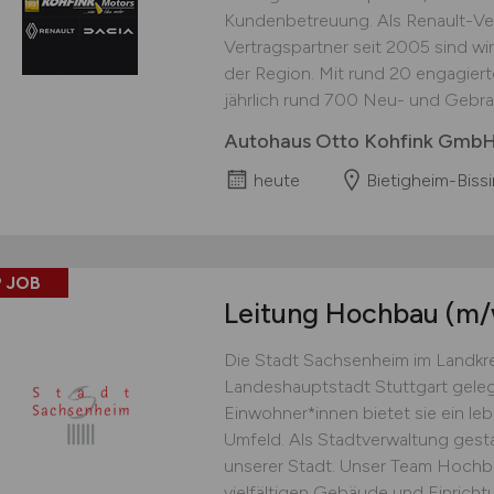
Kundenbetreuung. Als Renault-Ver
Vertragspartner seit 2005 sind wir
der Region. Mit rund 20 engagiert
jährlich rund 700 Neu- und Gebra
Autohaus Otto Kohfink GmbH
heute
Bietigheim-Biss
 JOB
Leitung Hochbau
(m/
Die Stadt Sachsenheim im Landkre
Landeshauptstadt Stuttgart geleg
Einwohner*innen bietet sie ein le
Umfeld. Als Stadtverwaltung gest
unserer Stadt. Unser Team Hochba
vielfältigen Gebäude und Einrich