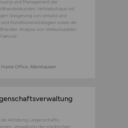
treuung und Management der
ßhandelskunden; Vertriebsfokus mit
tigen Steigerung von Umsatz und
 und Konditionenstrategien sowie die
ßhändler; Analyse von Verkaufszahlen
aktura)...
 Home Office, Allershausen
egenschaftsverwaltung
 die Abteilung Liegenschafts­
tenden; Verwaltung der städtischen