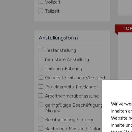
Vollzeit
Teilzeit
TOP
Anstellungsform
Festanstellung
befristete Anstellung
Leitung / Führung
Geschäftsleitung / Vorstand
Projektarbeit / Freelancer
Arbeitnehmerüberlassung
Wir verwe
geringfügige Beschäftigung /
Minijob
Inhalten a
Website n
Berufseinstieg / Trainee
Inhalte u
Bachelor-/ Master-/ Diplom-