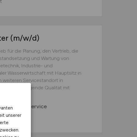
t
ter
(m/w/d)
b für die Planung, den Vertrieb, die
nstandsetzung und Wartung von
technik, Industrie- und
er Wasserwirtschaft mit Hauptsitz in
 weiteren Servicestandort in
 es, hervorragende Qualität mit
technik | Service
vanten
eit unserer
erte
kzwecken.