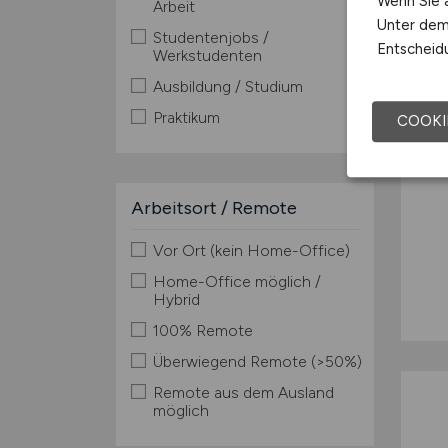
Wenn Sie a
Arbeit
Unter dem 
Studentenjobs /
Entscheidu
Werkstudenten
Ausbildung / Studium
Praktikum
COOKI
Arbeitsort / Remote
Vor Ort (kein Home-Office)
Home-Office möglich /
Hybrid
100% Remote
Überwiegend Remote (>50%)
Remote aus dem Ausland
möglich