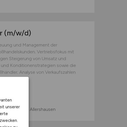
er
(m/w/d)
treuung und Management der
ßhandelskunden; Vertriebsfokus mit
tigen Steigerung von Umsatz und
 und Konditionenstrategien sowie die
ßhändler; Analyse von Verkaufszahlen
aktura)...
vanten
eit unserer
 Home Office, Allershausen
erte
kzwecken.