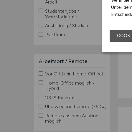
Wenn Sie a
Arbeit
TOP
Unter dem 
Studentenjobs /
Entscheidu
Werkstudenten
Ausbildung / Studium
Praktikum
COOKI
Arbeitsort / Remote
Vor Ort (kein Home-Office)
Home-Office möglich /
Hybrid
100% Remote
Überwiegend Remote (>50%)
Remote aus dem Ausland
möglich