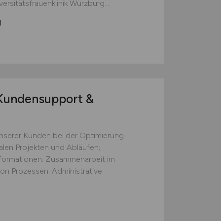
sitäts­frauenklinik Würzburg....
g
undensupport &
nserer Kunden bei der Optimierung
talen Projekten und Abläufen;
formationen; Zusammenarbeit im
on Prozessen: Administrative