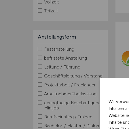
Vollzeit
Teilzeit
Anstellungsform
Festanstellung
befristete Anstellung
Leitung / Führung
Geschäftsleitung / Vorstand
Projektarbeit / Freelancer
Arbeitnehmerüberlassung
Wir verwe
geringfügige Beschäftigung /
Minijob
Inhalten a
Website n
Berufseinstieg / Trainee
Inhalte u
Bachelor-/ Master-/ Diplom-