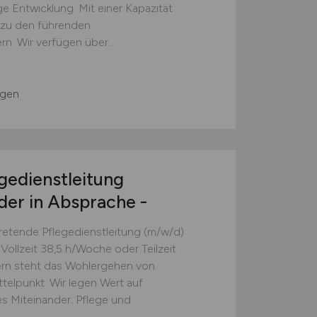
ige Entwicklung. Mit einer Kapazität
 zu den führenden
rn. Wir verfügen über...
G
ngen
gedienstleitung
der in Absprache -
tretende Pflegedienstleitung (m/w/d)
 Vollzeit 38,5 h/Woche oder Teilzeit
rn steht das Wohlergehen von
telpunkt. Wir legen Wert auf
s Miteinander. Pflege und
..