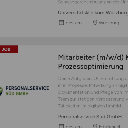
Schwangeren­ambulanz an der Univer
Universitätsklinikum Würzbur
gestern
Würzburg
 JOB
Mitarbeiter
(m/w/d)
K
Prozessoptimierung
Deine Aufgaben: Unterstützung u
ihrer Prozesse; Mitwirkung an digi
Dokumentation und Pflege von In
Team zur stetigen Verbesserung v
Tätigkeiten im digitalen Umfeld ...
Personalservice Süd GmbH
gestern
Möckmühl