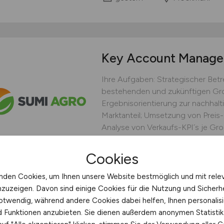
Key Account Manag
Ihre Aufgaben: Strategischer Be
bestehenden und zukünftigen Gro
Ergebnisorientierung zur nachhal
Marktanteil; Umsetzung von Preis-
Analyse von Verkaufs-KPI´s je Gro
(Produkt / Menge / Preis / Netto / F
Cookies
Sumi Agro
gestern
nden Cookies, um Ihnen unsere Website bestmöglich und mit rele
nzuzeigen. Davon sind einige Cookies für die Nutzung und Sicherh
Außendienst deutschlandweit,
otwendig, während andere Cookies dabei helfen, Ihnen personalisi
nd Funktionen anzubieten. Sie dienen außerdem anonymen Statisti