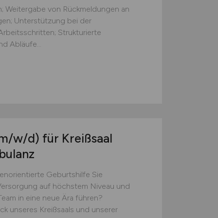
ten; Weitergabe von Rückmeldungen an
gen; Unterstützung bei der
beitsschritten; Strukturierte
d Abläufe...
m/w/d)
für Kreißsaal
bulanz
en­orientierte Geburts­hilfe Sie
e Versorgung auf höchstem Niveau und
am in eine neue Ära führen?
ck unseres Kreißsaals und unserer