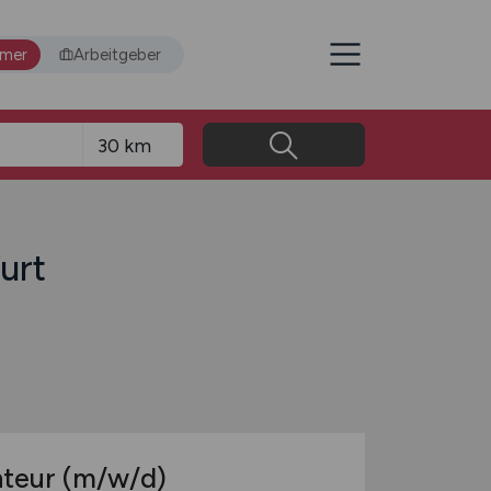
hmer
Arbeitgeber
urt
nteur
(m/w/d)