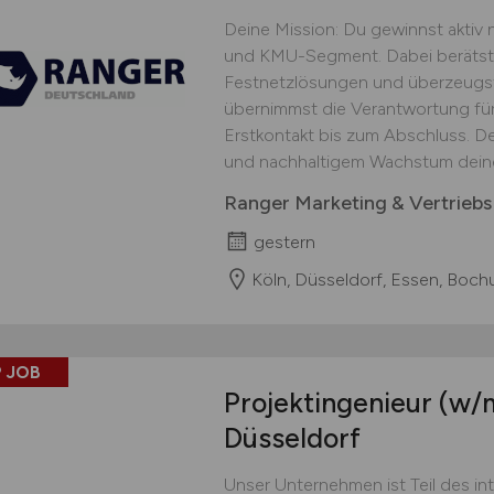
Deine Mission: Du gewinnst akti
und KMU-Segment. Dabei berätst
Festnetzlösungen und überzeugst 
übernimmst die Verantwortung fü
Erstkontakt bis zum Abschluss. De
und nachhaltigem Wachstum deine
Ranger Marketing & Vertrie
gestern
Köln, Düsseldorf, Essen, Boch
 JOB
Projektingenieur
(w/
Düsseldorf
Unser Unternehmen ist Teil des in