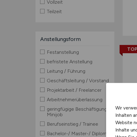
Vollzeit
Teilzeit
Anstellungsform
TOP
Festanstellung
befristete Anstellung
Leitung / Führung
Geschäftsleitung / Vorstand
Projektarbeit / Freelancer
Arbeitnehmerüberlassung
Wir verwe
geringfügige Beschäftigung /
Minijob
Inhalten a
Website n
Berufseinstieg / Trainee
Inhalte u
Bachelor-/ Master-/ Diplom-