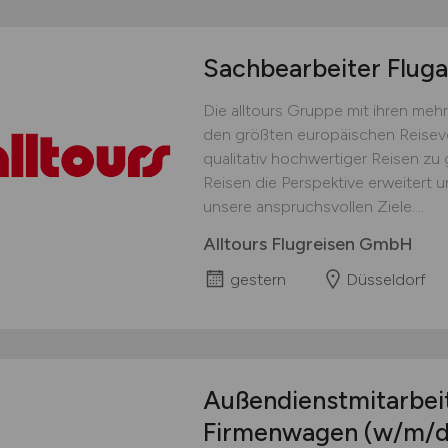
Sachbearbeiter Flu
Die alltours Gruppe mit ihren meh
den größten europäischen Reisever
qualitativ hochwertiger Reisen zu 
Reisen die Perspektive erweitert 
unsere anspruchsvollen Ziele....
Alltours Flugreisen GmbH
gestern
Düsseldorf
Außendienstmitarbei
Firmenwagen
(w/m/d