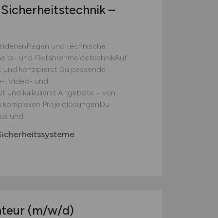
 Sicherheitstechnik –
undenanfragen und technische
heits- und GefahrenmeldetechnikAuf
t und konzipierst Du passende
-, Video- und
t und kalkulierst Angebote – von
u komplexen ProjektlösungenDu
s und...
icherheitssysteme
nteur
(m/w/d)