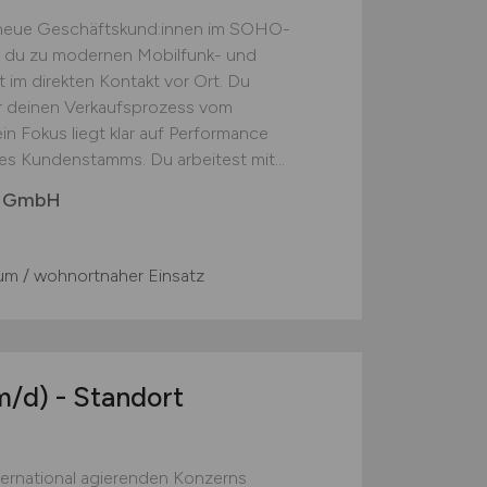
v neue Geschäftskund:innen im SOHO-
 du zu modernen Mobilfunk- und
im direkten Kontakt vor Ort. Du
r deinen Verkaufsprozess vom
in Fokus liegt klar auf Performance
s Kundenstamms. Du arbeitest mit...
bs GmbH
um / wohnortnaher Einsatz
m/d)
- Standort
ternational agierenden Konzerns