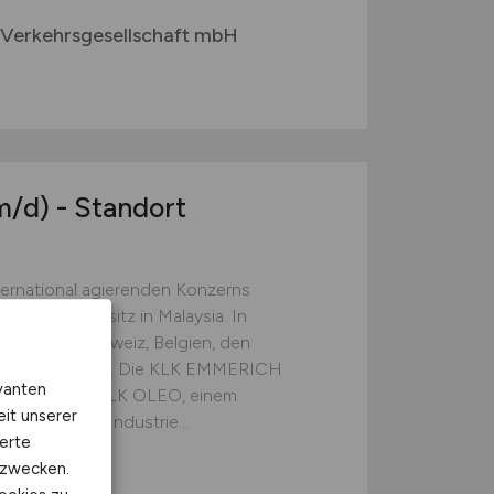
 Verkehrsgesellschaft mbH
m/d)
- Standort
ternational agierenden Konzerns
) mit Hauptsitz in Malaysia. In
ten in der Schweiz, Belgien, den
chland vertreten. Die KLK EMMERICH
vanten
ereich der KLK OLEO, einem
eit unserer
ochemischen Industrie...
erte
kzwecken.