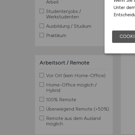
Wenn Sie a
Arbeit
Unter dem 
Studentenjobs /
Entscheidu
Werkstudenten
Ausbildung / Studium
TOP
Praktikum
COOKI
Arbeitsort / Remote
Vor Ort (kein Home-Office)
Home-Office möglich /
Hybrid
100% Remote
Überwiegend Remote (>50%)
Remote aus dem Ausland
möglich