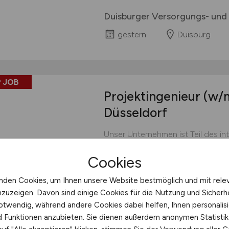
Duisburger Versorgungs- und
gestern
Duisburg
 JOB
Projektingenieur
(w/
Düsseldorf
Unser Unternehmen ist Teil des in
Kuala Lumpur Kepong Berhad (“KLK“
Cookies
Europa sind wir an sieben Standor
Niederlanden, Italien und Deuts
nden Cookies, um Ihnen unsere Website bestmöglich und mit rele
GmbH gehört zum Unternehmensb
nzuzeigen. Davon sind einige Cookies für die Nutzung und Sicherh
führenden Global Player in der ole
otwendig, während andere Cookies dabei helfen, Ihnen personalisi
KLK EMMERICH GmbH
nd Funktionen anzubieten. Sie dienen außerdem anonymen Statisti