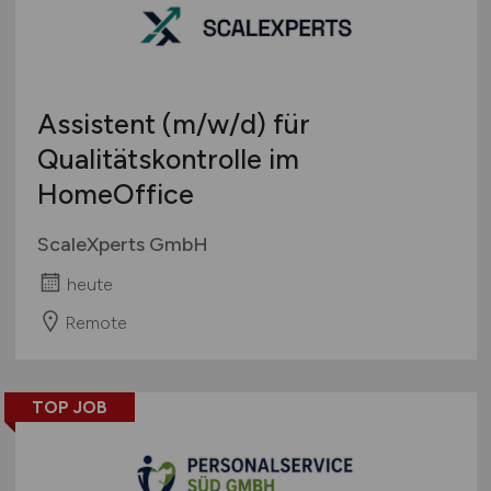
Touristik
Österreich
Umwelt / Natur
Schweiz
Unternehmensberatung / Wirtschaftsprüfung
Europa
Assistent
(m/w/d)
für
Verwaltung
International
Qualitätskontrolle im
Gewerbe allgemein
Industrie allgemein
HomeOffice
Wirtschaft allgemein
ScaleXperts GmbH
Sonstige
heute
Remote
TOP JOB