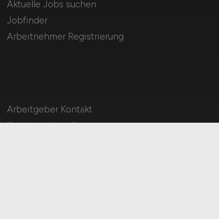
Aktuelle Jobs suchen
Jobfinder
Arbeitnehmer Registrierung
Arbeitgeber Kontakt
Karrierenetzwerk
Social Media & Networks
Gleichberechtigung & Vielfalt