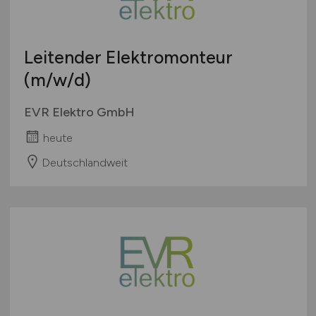
Touristik
Österreich
Umwelt / Natur
Schweiz
Leitender Elektromonteur
Unternehmensberatung / Wirtschaftsprüfung
Europa
(m/w/d)
Verwaltung
International
Gewerbe allgemein
EVR Elektro GmbH
Industrie allgemein
heute
Wirtschaft allgemein
Sonstige
Deutschlandweit