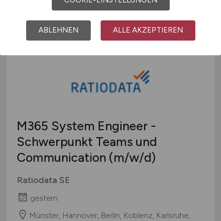
COOKIE-EINSTELLUNGEN
Bad Ems, Koblenz
ABLEHNEN
ALLE AKZEPTIEREN
M365 System Engineer -
Schwerpunkt Teams und
Communication
(m/w/d)
Ratiodata SE
gestern
Münster, Hannover, Berlin, Koblenz, Karlsruhe,