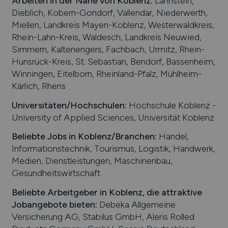
Arbeiten in der Nähe von
Koblenz
:
Lahnstein,
Dieblich, Kobern-Gondorf, Vallendar, Niederwerth,
Miellen, Landkreis Mayen-Koblenz, Westerwaldkreis,
Rhein-Lahn-Kreis, Waldesch, Landkreis Neuwied,
Simmern, Kaltenengers, Fachbach, Urmitz, Rhein-
Hunsrück-Kreis, St. Sebastian, Bendorf, Bassenheim,
Winningen, Eitelborn, Rheinland-Pfalz, Mühlheim-
Kärlich, Rhens
Universitäten/Hochschulen:
Hochschule Koblenz -
University of Applied Sciences, Universität Koblenz
Beliebte Jobs in
Koblenz
/Branchen
:
Handel,
Informationstechnik, Tourismus, Logistik, Handwerk,
Medien, Dienstleistungen, Maschinenbau,
Gesundheitswirtschaft
Beliebte Arbeitgeber in
Koblenz
, die attraktive
Jobangebote bieten
:
Debeka Allgemeine
Versicherung AG, Stabilus GmbH, Aleris Rolled