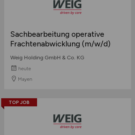
Touristik
Österreich
Umwelt / Natur
Schweiz
Unternehmensberatung / Wirtschaftsprüfung
Europa
Sachbearbeitung operative
Verwaltung
International
Frachtenabwicklung
(m/w/d)
Gewerbe allgemein
Industrie allgemein
Weig Holding GmbH & Co. KG
Wirtschaft allgemein
heute
Sonstige
Mayen
TOP JOB