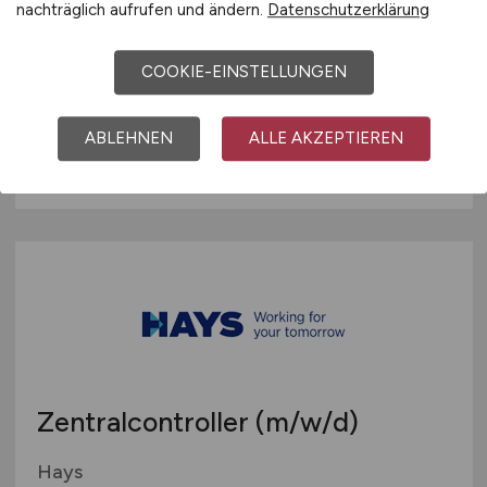
Personalsachbearbeiter
(m/w/d)
nachträglich aufrufen und ändern.
Datenschutzerklärung
(m/w/d)
COOKIE-EINSTELLUNGEN
Hays
vor 3 Tagen
ABLEHNEN
ALLE AKZEPTIEREN
Weeze
Zentralcontroller
(m/w/d)
Hays