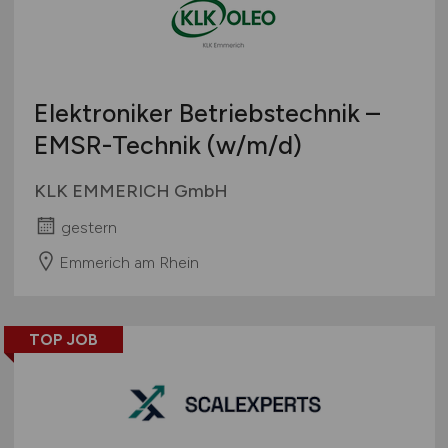
Touristik
Österreich
Umwelt / Natur
Schweiz
Unternehmensberatung / Wirtschaftsprüfung
Europa
Elektroniker Betriebstechnik –
Verwaltung
International
EMSR-Technik
(w/m/d)
Gewerbe allgemein
Industrie allgemein
KLK EMMERICH GmbH
Wirtschaft allgemein
gestern
Sonstige
Emmerich am Rhein
TOP JOB