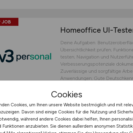
 JOB
Homeoffice UI-Teste
Deine Aufgaben: Benutzeroberflä
Übersichtlichkeit prüfen; Funkti
testen; Navigation und Nutzerführ
Verbesserungspotenziale dokument
Zuverlässige und sorgfältige Arbei
Anwendungen; Gute Deutschkennt
W3 Personal UG (haftungsbes
Cookies
heute
Homeoffice
nden Cookies, um Ihnen unsere Website bestmöglich und mit rele
nzuzeigen. Davon sind einige Cookies für die Nutzung und Sicherh
otwendig, während andere Cookies dabei helfen, Ihnen personalisi
nd Funktionen anzubieten. Sie dienen außerdem anonymen Statisti