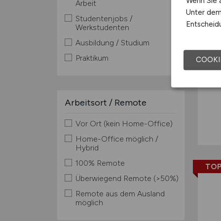
Wenn Sie a
Arbeit
Unter dem 
Studentenjobs /
Entscheidu
Werkstudenten
Ausbildung / Studium
Praktikum
COOKI
Arbeitsort / Remote
Vor Ort (kein Home-Office)
Home-Office möglich /
Hybrid
100% Remote
TOP
Überwiegend Remote (>50%)
Remote aus dem Ausland
möglich