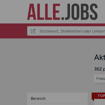
Akt
362 p
Frie
TOP
Bereich