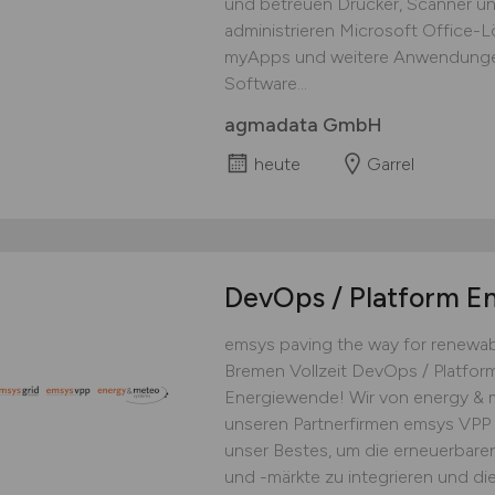
und betreuen Drucker, Scanner und
administrieren Microsoft Office-
myApps und weitere Anwendungen
Software...
agmadata GmbH
heute
Garrel
DevOps / Platform E
emsys paving the way for renewab
Bremen Vollzeit DevOps / Platform
Energiewende! Wir von energy &
unseren Partnerfirmen emsys VPP 
unser Bestes, um die erneuerbaren
und -märkte zu integrieren und di