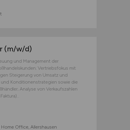
t
er
(m/w/d)
treuung und Management der
ßhandelskunden; Vertriebsfokus mit
tigen Steigerung von Umsatz und
 und Konditionenstrategien sowie die
ßhändler; Analyse von Verkaufszahlen
aktura)...
 Home Office, Allershausen