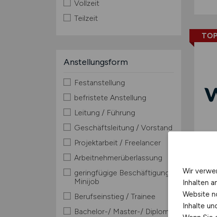
Vollzeit
Teilzeit
TOP
Anstellungsform
Festanstellung
befristete Anstellung
Leitung / Führung
Geschäftsleitung / Vorstand
Projektarbeit / Freelancer
Arbeitnehmerüberlassung
Wir verwe
geringfügige Beschäftigung /
Minijob
Inhalten a
Website n
Berufseinstieg / Trainee
Inhalte u
Bachelor-/ Master-/ Diplom-