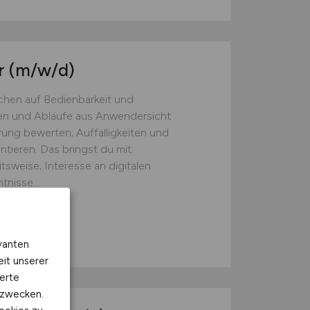
r
(m/w/d)
chen auf Bedienbarkeit und
onen und Abläufe aus Anwendersicht
ung bewerten; Auffälligkeiten und
ieren. Das bringst du mit:
tsweise; Interesse an digitalen
nisse...
chränkt)
vanten
eit unserer
erte
kzwecken.