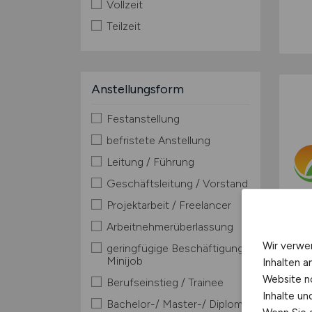
Vollzeit
Teilzeit
Anstellungsform
Festanstellung
befristete Anstellung
Leitung / Führung
Geschäftsleitung / Vorstand
Projektarbeit / Freelancer
Arbeitnehmerüberlassung
Wir verwe
geringfügige Beschäftigung /
Minijob
Inhalten a
Website n
Berufseinstieg / Trainee
Inhalte u
Bachelor-/ Master-/ Diplom-