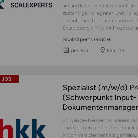
anhand leicht verständlicher Lis
zuständige Kolleginnen und Kolle
ordentlichen Dokumentation von Ar
Bearbeitung einfacher Prozesse un
ScaleXperts GmbH
gestern
Remote
 JOB
Spezialist
(m/w/d)
Pr
(Schwerpunkt Input-
Dokumentenmanage
Sorgen Sie bei der hkk Krankenka
und Kollegen für die Gesundheit 
Million Versicherten! Als gemeinw