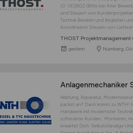
ID: VE2602 (Bitte bei Ihrer Bewe
und Steuern von Kundenprojekten 
Technik Beraten und Begleiten un
Koordination Steuern von Lieferant
THOST Projektmanagement
gestern
Nürnberg, Göt
Anlagenmechaniker
Wartung, Reparatur, Modernisier
packst an? Dann komm zu WTH! Hie
Handwerk mit modernster Technik
zufriedene Kunden. ‍ Montieren, m
erwartet Dich: Selbstständige Um
Region Installation in Ein- & Mehr