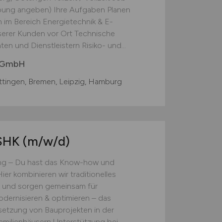
rbung angeben) Ihre Aufgaben Planen
im Bereich Energietechnik & E-
serer Kunden vor Ort Technische
en und Dienstleistern Risiko- und...
 GmbH
tingen, Bremen, Leipzig, Hamburg
 SHK
(m/w/d)
ung – Du hast das Know-how und
r kombinieren wir traditionelles
 und sorgen gemeinsam für
odernisieren & optimieren – das
setzung von Bauprojekten in der
familienhäusern Unterstützung bei