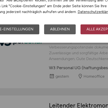
uf "Alle akzeptieren" klicken, stimmen Sie der Verwendung aller C
Link "Cookie-Einstellungen" am Ende jeder Seite können Sie Ihre
ng jederzeit nachträglich aufrufen und ändern.
Datenschutzerklä
 JOB
Homeoffice UI-Teste
E-EINSTELLUNGEN
ABLEHNEN
ALLE AKZEP
Deine Aufgaben: Benutzeroberflä
Übersichtlichkeit prüfen; Funkti
testen; Navigation und Nutzerführ
Verbesserungspotenziale dokument
Zuverlässige und sorgfältige Arbei
Anwendungen; Gute Deutschkennt
W3 Personal UG (haftungsbes
gestern
Homeoffice
Leitender Elektromo