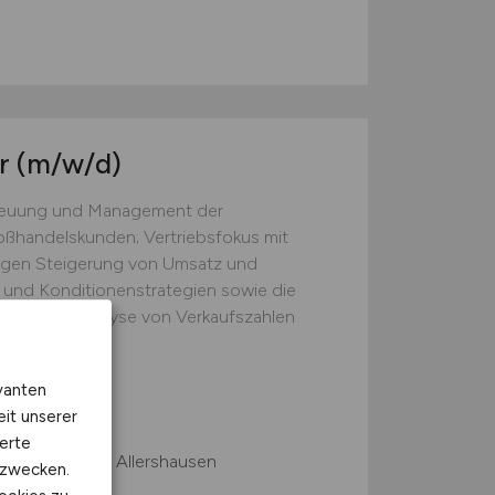
er
(m/w/d)
treuung und Management der
ßhandelskunden; Vertriebsfokus mit
tigen Steigerung von Umsatz und
 und Konditionenstrategien sowie die
ßhändler; Analyse von Verkaufszahlen
aktura)...
vanten
eit unserer
erte
 Home Office, Allershausen
kzwecken.