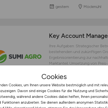
gestern
Möckmühl
Key Account Manag
Ihre Aufgaben: Strategischer Be
bestehenden und zukünftigen Gro
Ergebnisorientierung zur nachhal
Marktanteil; Umsetzung von Preis-
Analyse von Verkaufs-KPI´s je Gro
Cookies
(Produkt / Menge / Preis / Netto / F
Sumi Agro
nden Cookies, um Ihnen unsere Website bestmöglich und mit rele
nzuzeigen. Davon sind einige Cookies für die Nutzung und Sicherh
gestern
otwendig, während andere Cookies dabei helfen, Ihnen personalisi
Außendienst deutschlandweit,
nd Funktionen anzubieten. Sie dienen außerdem anonymen Statisti