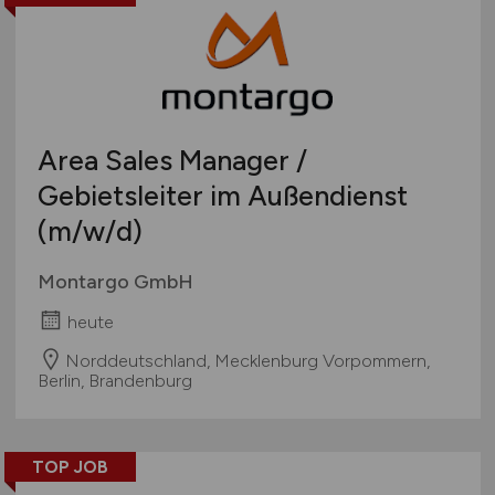
Touristik
Österreich
Umwelt / Natur
Schweiz
Unternehmensberatung / Wirtschaftsprüfung
Europa
Verwaltung
International
Area Sales Manager /
Gewerbe allgemein
Industrie allgemein
Gebietsleiter im Außendienst
Wirtschaft allgemein
(m/w/d)
Sonstige
Montargo GmbH
heute
Norddeutschland, Mecklenburg Vorpommern,
Berlin, Brandenburg
TOP JOB