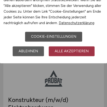
dienen außerdem anonymen Statistikzwecken. Wenn Sie auf
Elektroniker für die
"Alle akzeptieren" klicken, stimmen Sie der Verwendung aller
Instandhaltung von
Cookies zu. Unter dem Link "Cookie-Einstellungen" am Ende
Schienenfahrzeugen
(m/w/d)
jeder Seite können Sie Ihre Entscheidung jederzeit
nachträglich aufrufen und ändern.
Datenschutzerklärung
KAF SigBahnTec GmbH
vor 2 Tagen
COOKIE-EINSTELLUNGEN
Dorsten, Oberhausen, Hagen
ABLEHNEN
ALLE AKZEPTIEREN
Konstrukteur
(m/w/d)