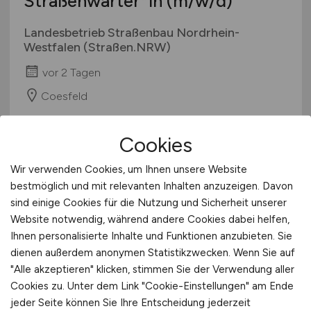
Straßenwärter*in
(m/w/d)
Landesbetrieb Straßenbau Nordrhein-
Westfalen (Straßen.NRW)
vor 2 Tagen
Coesfeld
Cookies
TOP JOB
Wir verwenden Cookies, um Ihnen unsere Website
bestmöglich und mit relevanten Inhalten anzuzeigen. Davon
sind einige Cookies für die Nutzung und Sicherheit unserer
Website notwendig, während andere Cookies dabei helfen,
Ihnen personalisierte Inhalte und Funktionen anzubieten. Sie
Qualifizierung zum Kfz-
dienen außerdem anonymen Statistikzwecken. Wenn Sie auf
"Alle akzeptieren" klicken, stimmen Sie der Verwendung aller
Prüfingenieur
(m/w/d)
Cookies zu. Unter dem Link "Cookie-Einstellungen" am Ende
Fahrzeugtechnik
jeder Seite können Sie Ihre Entscheidung jederzeit