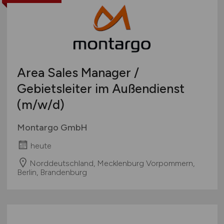
Touristik
Österreich
Umwelt / Natur
Schweiz
Unternehmensberatung / Wirtschaftsprüfung
Europa
Verwaltung
International
Area Sales Manager /
Gewerbe allgemein
Industrie allgemein
Gebietsleiter im Außendienst
Wirtschaft allgemein
(m/w/d)
Sonstige
Montargo GmbH
heute
Norddeutschland, Mecklenburg Vorpommern,
Berlin, Brandenburg