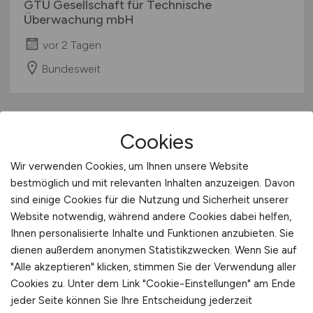
GTÜ Gesellschaft für Technische
Überwachung mbH
vor 2 Tagen
Bundesweit
Cookies
Wir verwenden Cookies, um Ihnen unsere Website
bestmöglich und mit relevanten Inhalten anzuzeigen. Davon
sind einige Cookies für die Nutzung und Sicherheit unserer
Website notwendig, während andere Cookies dabei helfen,
Projektleitung
(m/w/d)
Ihnen personalisierte Inhalte und Funktionen anzubieten. Sie
Akquisition im Spezialtiefbau
dienen außerdem anonymen Statistikzwecken. Wenn Sie auf
"Alle akzeptieren" klicken, stimmen Sie der Verwendung aller
Keller Grundbau GmbH
Cookies zu. Unter dem Link "Cookie-Einstellungen" am Ende
jeder Seite können Sie Ihre Entscheidung jederzeit
vor 2 Tagen