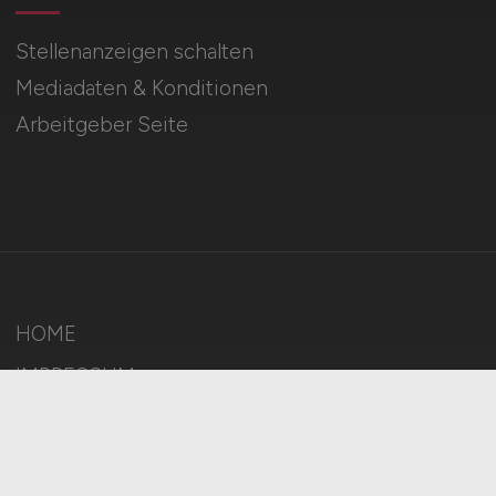
Stellenanzeigen schalten
Mediadaten & Konditionen
Arbeitgeber Seite
HOME
IMPRESSUM
DATENSCHUTZ
COOKIE-EINSTELLUNGEN