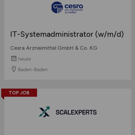
Touristik
Österreich
Umwelt / Natur
Schweiz
Unternehmensberatung / Wirtschaftsprüfung
Europa
IT-Systemadministrator
(w/m/d)
Verwaltung
International
Gewerbe allgemein
Cesra Arzneimittel GmbH & Co. KG
Industrie allgemein
heute
Wirtschaft allgemein
Sonstige
Baden-Baden
TOP JOB