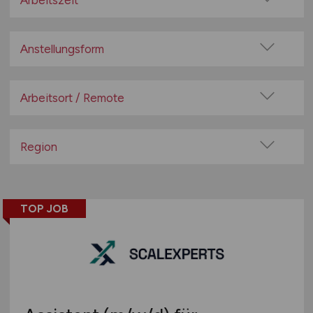
Arbeitszeit
Bildung / Soziales
Vollzeit
Elektrotechnik
Teilzeit
Anstellungsform
Energieversorgung / Wasserversorgung
Festanstellung
Entsorgung / Recycling
befristete Anstellung
Arbeitsort / Remote
Fahrzeugbau / -zulieferer
Leitung / Führung
Finanz- und Versicherungswirtschaft
Vor Ort (kein Home-Office)
Geschäftsleitung / Vorstand
Gesundheitswesen / Medizin / Pflege / Pharmazie /
Home-Office möglich / Hybrid
Region
Psychologie
Projektarbeit / Freelancer
100% Remote
Großhandel / Einzelhandel
Baden-Württemberg
Arbeitnehmerüberlassung
Überwiegend Remote (>50%)
Handwerk
Bayern
geringfügige Beschäftigung / Minijob
Remote aus dem Ausland möglich
TOP JOB
Hotellerie / Gastronomie
Berlin
Berufseinstieg / Trainee
Immobilien
Brandenburg
Bachelor-/ Master-/ Diplom-Arbeit
IT / Internet / Development / Telekommunikation
Bremen
Studentenjobs / Werkstudenten
KI-Forschung / -Wissenschaft / -Entwicklung
Hamburg
Ausbildung / Studium
Kunst / Kultur
Hessen
Praktikum