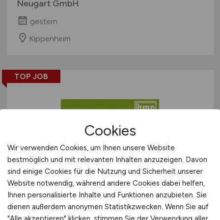
Neugart GmbH
gestern
Kippenheim
TOP JOB
Cookies
Wir verwenden Cookies, um Ihnen unsere Website
Teamleiter Finanzen und
bestmöglich und mit relevanten Inhalten anzuzeigen. Davon
Controlling
(m/w/d)
sind einige Cookies für die Nutzung und Sicherheit unserer
Website notwendig, während andere Cookies dabei helfen,
hmp HEIDENHAIN-MICROPRINT GmbH
Ihnen personalisierte Inhalte und Funktionen anzubieten. Sie
dienen außerdem anonymen Statistikzwecken. Wenn Sie auf
gestern
"Alle akzeptieren" klicken, stimmen Sie der Verwendung aller