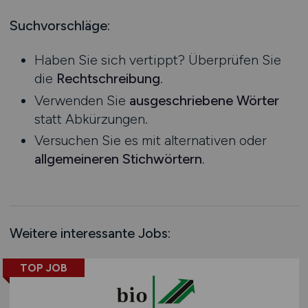
Logistik / Cargo / Transportwesen
Mecklenburg-Vorpommern
Management
Niedersachsen
Suchvorschläge:
Maschinenbau / Anlagenbau
Nordrhein-Westfalen
Haben Sie sich vertippt? Überprüfen Sie
Medien / Kommunikation
Rheinland-Pfalz
die
Rechtschreibung
.
Naturwissenschaften / Life Science
Saarland
Verwenden Sie
ausgeschriebene Wörter
Öffentlicher Dienst & Verbände
Sachsen
statt Abkürzungen.
Optik / Feinmechanik
Sachsen-Anhalt
Versuchen Sie es mit alternativen oder
Personaldienstleistungen
Schleswig-Holstein
allgemeineren Stichwörtern
.
Personalwesen
Thüringen
Technik / Ingenieurwesen
Deutschlandweit
Touristik
Österreich
Umwelt / Natur
Schweiz
Weitere interessante Jobs:
Unternehmensberatung / Wirtschaftsprüfung
Europa
Verwaltung
International
TOP JOB
Gewerbe allgemein
Industrie allgemein