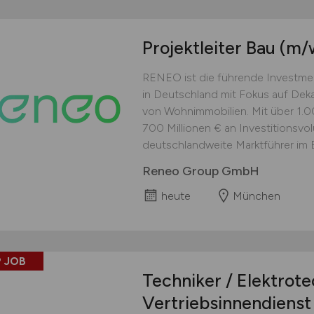
Projektleiter Bau
(m/
RENEO ist die führende Investme
in Deutschland mit Fokus auf Dek
von Wohnimmobilien. Mit über 1.00
700 Millionen € an Investitionsv
deutschlandweite Marktführer im B
Reneo Group GmbH
heute
München
 JOB
Techniker / Elektrot
Vertriebsinnendienst