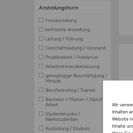
Anstellungsform
Festanstellung
befristete Anstellung
Leitung / Führung
Geschäftsleitung / Vorstand
Projektarbeit / Freelancer
Arbeitnehmerüberlassung
geringfügige Beschäftigung /
Minijob
Berufseinstieg / Trainee
Bachelor-/ Master-/ Diplom-
Arbeit
Wir verwe
Inhalten a
Studentenjobs /
Website n
Werkstudenten
Inhalte u
Ausbildung / Studium