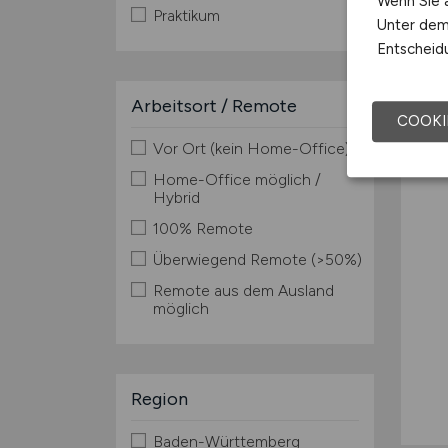
Wenn Sie a
Praktikum
Unter dem 
Entscheidu
Arbeitsort / Remote
COOKI
Vor Ort (kein Home-Office)
Home-Office möglich /
Hybrid
100% Remote
Überwiegend Remote (>50%)
Remote aus dem Ausland
möglich
Region
Baden-Württemberg