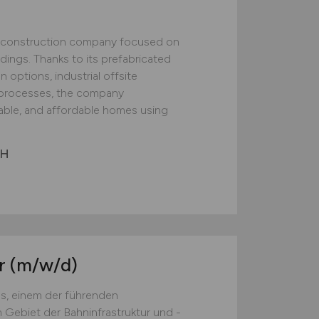
construction company focused on
ildings. Thanks to its prefabricated
 options, industrial offsite
ed processes, the company
nable, and affordable homes using
bH
er
(m/w/d)
s, einem der führenden
Gebiet der Bahninfrastruktur und -