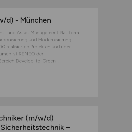
w/d)
- München
nt- und Asset Management Plattform
arbonisierung und Modernisierung
0 realisierten Projekten und über
olumen ist RENEO der
ereich Develop-to-Green....
echniker
(m/w/d)
 Sicherheitstechnik –