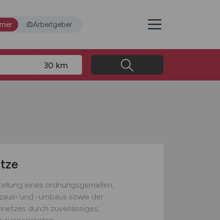
hmer
Arbeitgeber
etze
stellung eines ordnungsgemäßen,
tzaus‑ und -umbaus sowie der
netzes durch zuverlässiges,