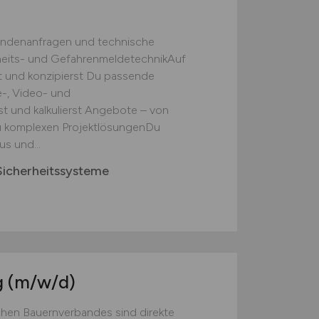
undenanfragen und technische
heits- und GefahrenmeldetechnikAuf
t und konzipierst Du passende
-, Video- und
t und kalkulierst Angebote – von
u komplexen ProjektlösungenDu
s und...
icherheitssysteme
g
(m/w/d)
chen Bauernverbandes sind direkte