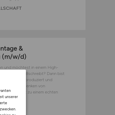
LLSCHAFT
ntage &
g
(m/w/d)
ion und möchtest in einem High-
nnovation großschreibt? Dann bist
B entwickelt, produziert und
sungen zum Ablenken von
vanten
den Laser erst zu einem echten
eit unserer
erte
kzwecken.