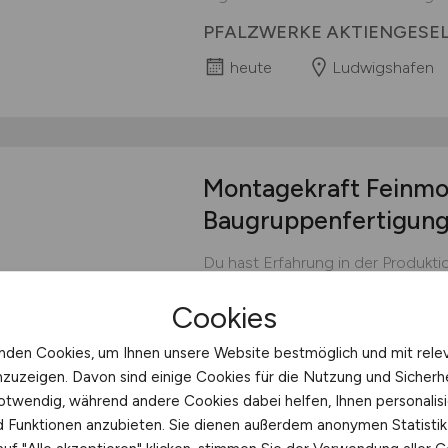
PFALZWERKE AKTIENGESE
heute
Ludwigshafen
Montagekraft Feinmo
Baugruppenfertigun
Du hast Erfahrung in der Produkt
Tech-Unternehmen arbeiten, das I
Cookies
du bei uns genau richtig! SCANLA
vertreibt seit 35 Jahren Scan-Lö
nden Cookies, um Ihnen unsere Website bestmöglich und mit rele
Laserstrahlen und macht dadurch 
nzuzeigen. Davon sind einige Cookies für die Nutzung und Sicherh
Werkzeug....
otwendig, während andere Cookies dabei helfen, Ihnen personalisi
SCANLAB GmbH
nd Funktionen anzubieten. Sie dienen außerdem anonymen Statisti