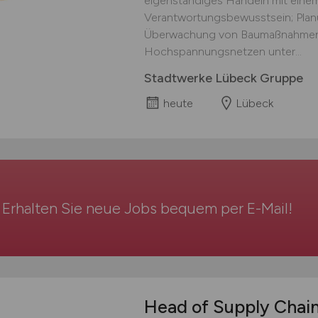
eigenständiges Handeln mit eine
Verantwortungsbewusstsein; Plan
Überwachung von Baumaßnahmen i
Hochspannungsnetzen unter...
Stadtwerke Lübeck Gruppe
heute
Lübeck
Erhalten Sie neue Jobs bequem per
E-Mail
!
Head of Supply Chai