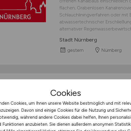
offenen Kanalbaus einschließlich 
flächen; Grabenlosen Kanalrenov
Schlauch­liningverfahren oder mit Ei
abwassertechnischer Erschließun
alternativer Regenwasser­bewirtsch
Stadt Nürnberg
gestern
Nürnberg
Monteur im Bereich d
Cookies
Oberleitungsanlagen
Region Bayern
nden Cookies, um Ihnen unsere Website bestmöglich und mit rele
nzuzeigen. Davon sind einige Cookies für die Nutzung und Sicherh
Sie führen die Montage- und Insta
otwendig, während andere Cookies dabei helfen, Ihnen personalisi
Fahrleitungsanlagen durch. Hierzu
nd Funktionen anzubieten. Sie dienen außerdem anonymen Statisti
Tätigkeitsschwerpunkte: Montag