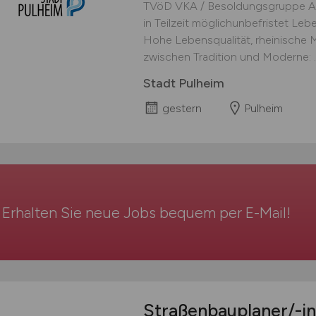
TVöD VKA / Besoldungsgruppe A 
in Teilzeit möglichunbefristet Leb
Hohe Lebensqualität, rheinische M
zwischen Tradition und Moderne: ..
Stadt Pulheim
gestern
Pulheim
Erhalten Sie neue Jobs bequem per
E-Mail
!
Straßenbauplaner/-i