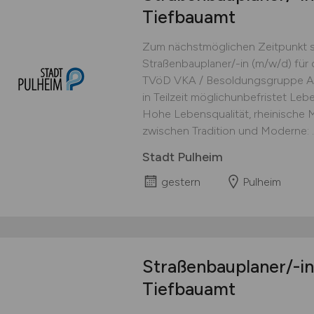
Tiefbauamt
Zum nächstmöglichen Zeitpunkt s
Straßenbauplaner/-in (m/w/d) für
TVöD VKA / Besoldungsgruppe A 
in Teilzeit möglichunbefristet Leb
Hohe Lebensqualität, rheinische M
zwischen Tradition und Moderne: ..
Stadt Pulheim
gestern
Pulheim
Straßenbauplaner/-i
Tiefbauamt