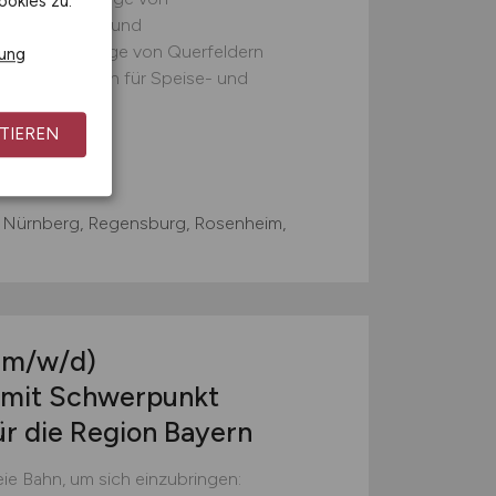
ookies zu.
sfahrleitungen und
ge und Montage von Querfeldern
rung
trennschaltern für Speise- und
TIEREN
 Nürnberg, Regensburg, Rosenheim,
(m/w/d)
 mit Schwerpunkt
ür die Region Bayern
ie Bahn, um sich einzubringen: