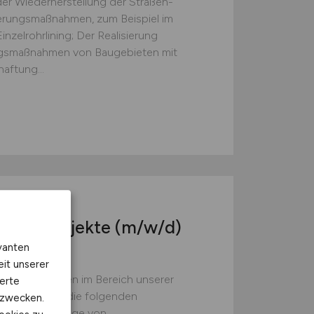
der Wiederherstellung der Straßen­
ierungsmaßnahmen, zum Beispiel im
nzel­rohrlining; Der Realisierung
gs­maßnahmen von Baugebieten mit
aftung...
er
, Bahnprojekte
(m/w/d)
vanten
eit unserer
llationsarbeiten im Bereich unserer
erte
 gehören u.a. die folgenden
kzwecken.
e und Demontage von