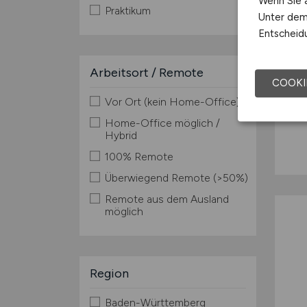
Wenn Sie a
Praktikum
Unter dem 
Entscheidu
Arbeitsort / Remote
COOKI
Vor Ort (kein Home-Office)
Home-Office möglich /
Hybrid
100% Remote
Überwiegend Remote (>50%)
Remote aus dem Ausland
möglich
Region
Baden-Württemberg