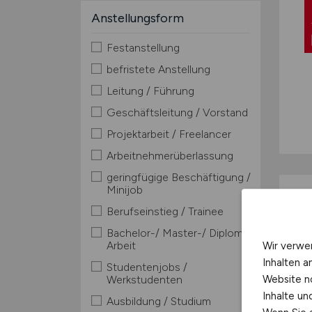
Anstellungsform
Festanstellung
befristete Anstellung
Leitung / Führung
Geschäftsleitung / Vorstand
Projektarbeit / Freelancer
Arbeitnehmerüberlassung
geringfügige Beschäftigung /
Minijob
Berufseinstieg / Trainee
Bachelor-/ Master-/ Diplom-
Arbeit
Wir verwe
Inhalten a
Studentenjobs /
Website n
Werkstudenten
Inhalte u
Ausbildung / Studium