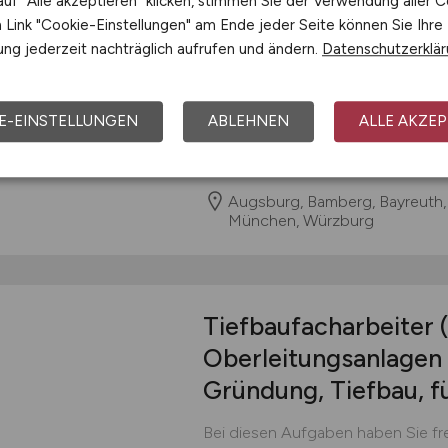
uf "Alle akzeptieren" klicken, stimmen Sie der Verwendung aller C
Einfachfahrleitungen, Kettenwerk
Link "Cookie-Einstellungen" am Ende jeder Seite können Sie Ihre
Deckenstromschienen; Vormonta
ng jederzeit nachträglich aufrufen und ändern.
Datenschutzerklä
und Auslegern; Montage von Mast
Trenneranlagen...
E-EINSTELLUNGEN
ABLEHNEN
ALLE AKZEP
Rail Power Systems GmbH
gestern
Augsburg, Bamberg, Bayreuth,
München, Würzburg
Tiefbaufacharbeiter
Oberleitungsanlagen
Gründung, Tiefbau, f
Bei diesen Aufgaben haben Sie fre