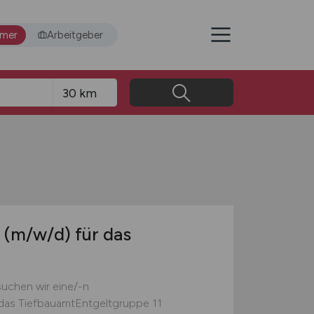
hmer
Arbeitgeber
n
(m/w/d)
für das
uchen wir eine/-n
 das TiefbauamtEntgeltgruppe 11