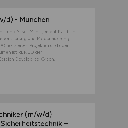
w/d)
- München
nt- und Asset Management Plattform
arbonisierung und Modernisierung
0 realisierten Projekten und über
olumen ist RENEO der
ereich Develop-to-Green....
echniker
(m/w/d)
 Sicherheitstechnik –