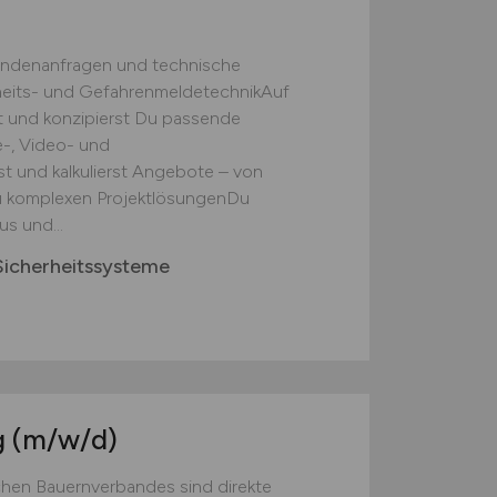
undenanfragen und technische
heits- und GefahrenmeldetechnikAuf
t und konzipierst Du passende
-, Video- und
t und kalkulierst Angebote – von
u komplexen ProjektlösungenDu
s und...
icherheitssysteme
g
(m/w/d)
chen Bauernverbandes sind direkte