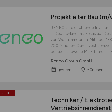
Projektleiter Bau
(m/
RENEO ist die führende Investme
in Deutschland mit Fokus auf Dek
von Wohnimmobilien. Mit über 1.00
700 Millionen € an Investitionsv
deutschlandweite Marktführer im B
Reneo Group GmbH
gestern
München
 JOB
Techniker / Elektrot
Vertriebsinnendienst