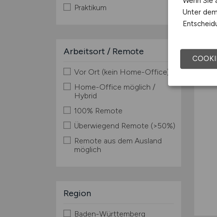
Wenn Sie a
Praktikum
Unter dem 
Entscheidu
Arbeitsort / Remote
COOKI
Vor Ort (kein Home-Office)
Home-Office möglich /
Hybrid
100% Remote
Überwiegend Remote (>50%)
Remote aus dem Ausland
möglich
Region
Baden-Württemberg