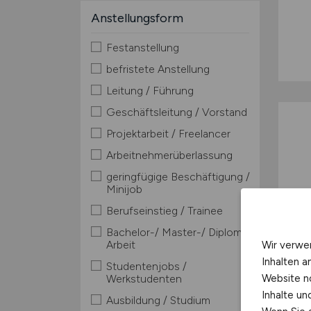
Anstellungsform
Festanstellung
befristete Anstellung
Leitung / Führung
Geschäftsleitung / Vorstand
Projektarbeit / Freelancer
Arbeitnehmerüberlassung
geringfügige Beschäftigung /
Minijob
Berufseinstieg / Trainee
Bachelor-/ Master-/ Diplom-
Arbeit
Wir verwe
Inhalten a
Studentenjobs /
Website n
Werkstudenten
Inhalte u
Ausbildung / Studium