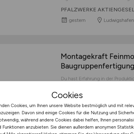
PFALZWERKE AKTIENGESE
gestern
Ludwigshafen
Montagekraft Feinmo
Baugruppenfertigun
Du hast Erfahrung in der Produkt
Tech-Unternehmen arbeiten, das I
Cookies
du bei uns genau richtig! SCANLA
vertreibt seit 35 Jahren Scan-Lö
nden Cookies, um Ihnen unsere Website bestmöglich und mit rele
Laserstrahlen und macht dadurch 
nzuzeigen. Davon sind einige Cookies für die Nutzung und Sicherh
Werkzeug....
otwendig, während andere Cookies dabei helfen, Ihnen personalisi
SCANLAB GmbH
nd Funktionen anzubieten. Sie dienen außerdem anonymen Statisti