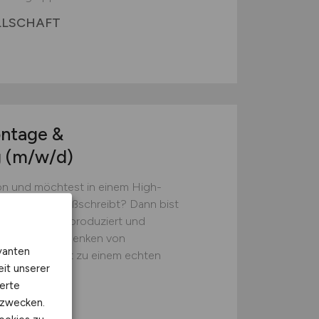
LLSCHAFT
ntage &
g
(m/w/d)
ion und möchtest in einem High-
nnovation großschreibt? Dann bist
B entwickelt, produziert und
sungen zum Ablenken von
vanten
den Laser erst zu einem echten
eit unserer
erte
kzwecken.