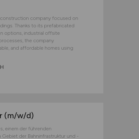
construction company focused on
ildings. Thanks to its prefabricated
 options, industrial offsite
ed processes, the company
nable, and affordable homes using
bH
er
(m/w/d)
s, einem der führenden
Gebiet der Bahninfrastruktur und -