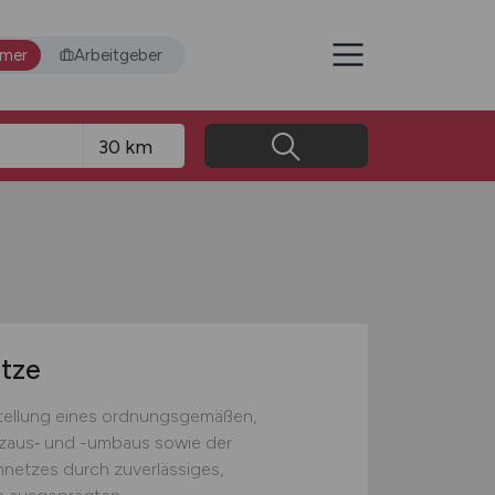
hmer
Arbeitgeber
etze
stellung eines ordnungsgemäßen,
tzaus‑ und -umbaus sowie der
netzes durch zuverlässiges,