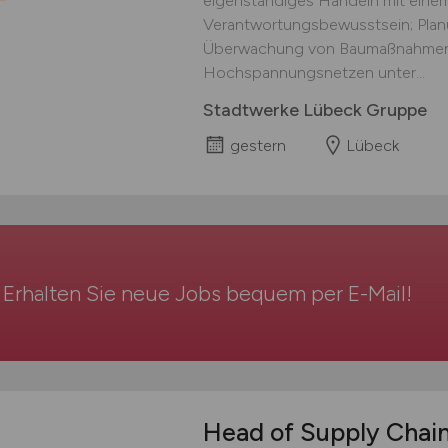
eigenständiges Handeln mit eine
Verantwortungsbewusstsein; Plan
Überwachung von Baumaßnahmen i
Hochspannungsnetzen unter...
Stadtwerke Lübeck Gruppe
gestern
Lübeck
Erhalten Sie neue Jobs bequem per
E-Mail
!
Head of Supply Chai