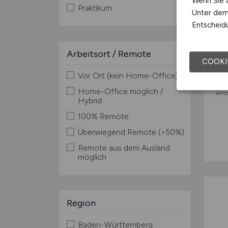
Wenn Sie a
Praktikum
Unter dem 
Entscheidu
Arbeitsort / Remote
COOKI
Vor Ort (kein Home-Office)
Home-Office möglich /
Hybrid
100% Remote
Überwiegend Remote (>50%)
Remote aus dem Ausland
möglich
Region
Baden-Württemberg