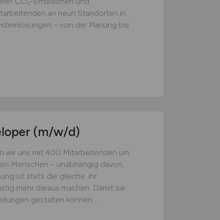
ieren CO₂-Emissionen und
itarbeitenden an neun Standorten in
Systemlösungen – von der Planung bis
eloper
(m/w/d)
n wir uns mit 400 Mitarbeitenden um
lion Menschen – unabhängig davon,
ng ist stets die gleiche: ihr
stig mehr daraus machen. Damit sie
llungen gestalten können....