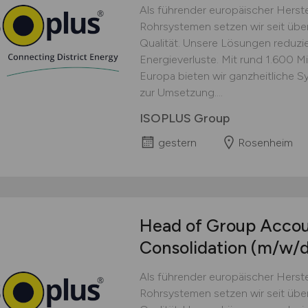
Als führender europäischer Herst
Rohrsystemen setzen wir seit über
Qualität. Unsere Lösungen reduz
Energieverluste. Mit rund 1.600 M
Europa bieten wir ganzheitliche 
zur Umsetzung....
ISOPLUS Group
gestern
Rosenheim
Head of Group Accou
Consolidation
(m/w/d
Als führender europäischer Herst
Rohrsystemen setzen wir seit über