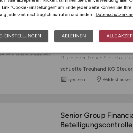
uf "Alle akzeptieren" klicken, stimmen Sie der Verwendung aller C
Link "Cookie-Einstellungen" am Ende jeder Seite können Sie Ihre
ng jederzeit nachträglich aufrufen und ändern.
Datenschutzerklä
Steuerfachangestell
E-EINSTELLUNGEN
ABLEHNEN
ALLE AKZEP
Jeder ist anders - zusammen sind w
Wenn wir verschiedene Stärken, 
miteinander verknüpfen, schaffen w
Miteinander. Freuen Sie sich auf ei
schuette Treuhand KG Steuer
gestern
Wildeshausen
Senior Group Financia
Beteiligungscontroll