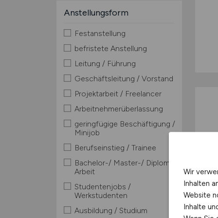
Anstellungsform
Festanstellung
befristete Anstellung
Leitung / Führung
Geschäftsleitung / Vorstand
Projektarbeit / Freelancer
Arbeitnehmerüberlassung
geringfügige Beschäftigung /
Minijob
Berufseinstieg / Trainee
Bachelor-/ Master-/ Diplom-
Arbeit
Wir verwe
Inhalten a
Studentenjobs /
Website n
Werkstudenten
Inhalte u
Ausbildung / Studium