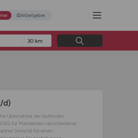
hmer
Arbeitgeber
/d)
iche Übernahme der laufenden
DAS für Mandanten verschiedener
rtner (m/w/d) für einen