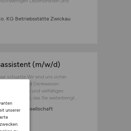
t hochwertigen Lebensmitteln und
. KG Betriebsstätte Zwickau
sassistent
(m/w/d)
ir schuette Wir sind uns sicher:
Perspektiven und Denkweisen
ir ein offenes und vielfältiges
n buntes Team, das Sie weiterbringt....
vanten
beratungsgesellschaft
eit unserer
erte
kzwecken.