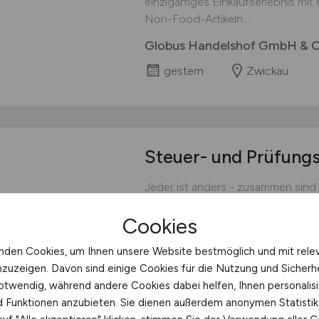
einzigartiges Einkaufserlebnis mi
Non-Food-Artikeln....
Globus Handelshof GmbH & Co
gestern
Zwickau
Steuer- und Prüfung
Jeder ist anders - zusammen sind w
Wenn wir verschiedene Stärken, 
Cookies
miteinander verknüpfen, schaffen w
Miteinander. Freuen Sie sich auf ei
nden Cookies, um Ihnen unsere Website bestmöglich und mit rele
schuette Treuhand KG Steuer
nzuzeigen. Davon sind einige Cookies für die Nutzung und Sicherh
otwendig, während andere Cookies dabei helfen, Ihnen personalisi
gestern
Wildeshausen
nd Funktionen anzubieten. Sie dienen außerdem anonymen Statisti