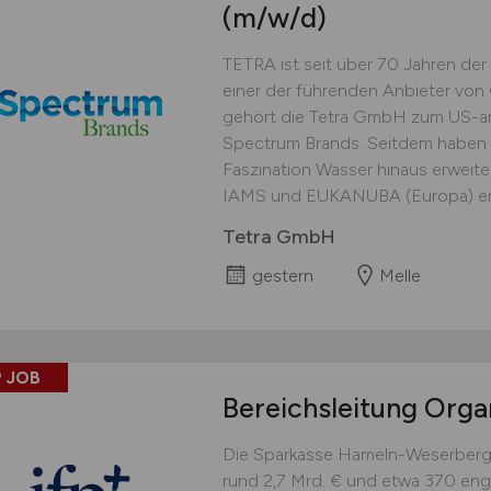
(m/w/d)
TETRA ist seit über 70 Jahren der 
einer der führenden Anbieter von
gehört die Tetra GmbH zum US-a
Spectrum Brands. Seitdem haben wi
Faszination Wasser hinaus erweite
IAMS und EUKANUBA (Europa) erst
Tetra GmbH
gestern
Melle
 JOB
Bereichsleitung Organ
Die Sparkasse Hameln-Weserbergla
rund 2,7 Mrd. € und etwa 370 eng