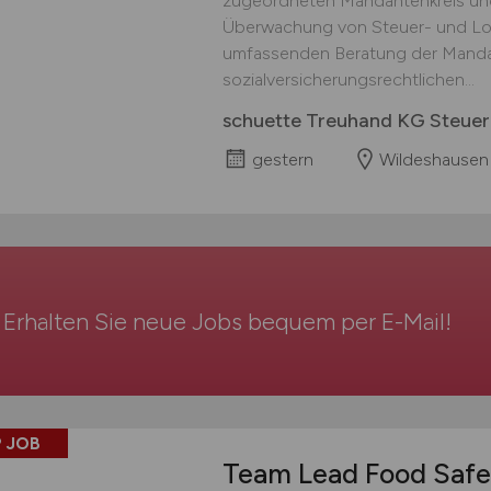
zugeordneten Mandantenkreis und
Überwachung von Steuer- und Lo
umfassenden Beratung der Mandan
sozialversicherungsrechtlichen...
schuette Treuhand KG Steuer
gestern
Wildeshausen
Erhalten Sie neue Jobs bequem per
E-Mail
!
 JOB
Team Lead Food Safe