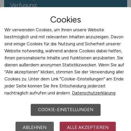
Verfügung:
Cookies
Jobfinder abonnieren
Wir verwenden Cookies, um Ihnen unsere Website
Der Jobfinder von ALLE.JOBS
bestmöglich und mit relevanten Inhalten anzuzeigen. Davon
informiert Sie regelmäßig und
sind einige Cookies für die Nutzung und Sicherheit unserer
kostenfrei über aktuelle und passende
Website notwendig, während andere Cookies dabei helfen,
Jobs.
Sie erhalten die Jobangebote
Ihnen personalisierte Inhalte und Funktionen anzubieten. Sie
dienen außerdem anonymen Statistikzwecken. Wenn Sie auf
bequem und automatisch per E-Mail –
"Alle akzeptieren" klicken, stimmen Sie der Verwendung aller
so entgehen Ihnen keine offenen neuen
Cookies zu. Unter dem Link "Cookie-Einstellungen" am Ende
Jobs.
jeder Seite können Sie Ihre Entscheidung jederzeit
nachträglich aufrufen und ändern.
Datenschutzerklärung
COOKIE-EINSTELLUNGEN
ABLEHNEN
ALLE AKZEPTIEREN