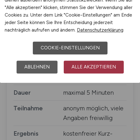
dienen außerdem anonymen Statistikzwecken. Wenn Sie auf
Studie
Recruiting Realities
"Alle akzeptieren" klicken, stimmen Sie der Verwendung aller
Cookies zu. Unter dem Link "Cookie-Einstellungen" am Ende
Deutschland 2026
jeder Seite können Sie Ihre Entscheidung jederzeit
nachträglich aufrufen und ändern.
Datenschutzerklärung
Herausgeberin
Online-Recruiting.net /
Eva Zils
COOKIE-EINSTELLUNGEN
Zielgruppe
Arbeitgeber,
Recruiter:innen, HR-
ABLEHNEN
ALLE AKZEPTIEREN
Verantwortliche
Dauer
maximal 5 Minuten
Teilnahme
anonym möglich, viele
Angaben freiwillig
Ergebnis
kostenfreier Kurz-