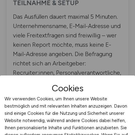
TEILNAHME & SETUP
Das Ausfüllen dauert maximal 5 Minuten.
Unternehmensname, E-Mail-Adresse und
viele Freitextfragen sind freiwillig – wer
keinen Report möchte, muss keine E-
Mail-Adresse angeben. Die Befragung
richtet sich an Arbeitgeber:
Recruiter:innen, Personalverantwortliche,
TA Professionals, Hiring Manager, HR-
Cookies
Mitarbeitende und Geschäftsführer:innen
Wir verwenden Cookies, um Ihnen unsere Website
mit Recruiting-Verantwortung.
bestmöglich und mit relevanten Inhalten anzuzeigen. Davon
sind einige Cookies für die Nutzung und Sicherheit unserer
Website notwendig, während andere Cookies dabei helfen,
KURZÜBERBLICK
Ihnen personalisierte Inhalte und Funktionen anzubieten. Sie