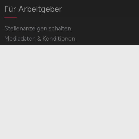
Für Arbeitgeber
Stellenanzeigen schalten
Mediadaten & Konditionen
Arbeitgeber Seite
HOME
IMPRESSUM
DATENSCHUTZ