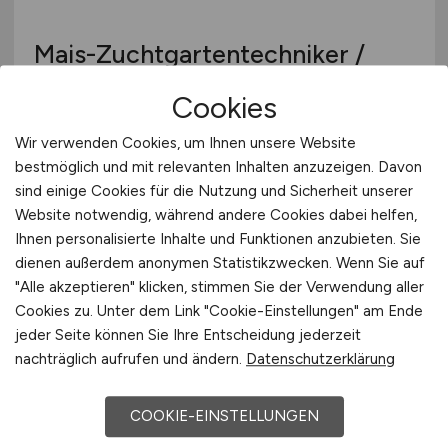
Mais-Zuchtgartentechniker /
Versuchstechniker
(m/w/d)
im
Cookies
Team Niederhummel
Wir verwenden Cookies, um Ihnen unsere Website
Lidea Germany GmbH
bestmöglich und mit relevanten Inhalten anzuzeigen. Davon
sind einige Cookies für die Nutzung und Sicherheit unserer
heute
Website notwendig, während andere Cookies dabei helfen,
Langenbach
Ihnen personalisierte Inhalte und Funktionen anzubieten. Sie
dienen außerdem anonymen Statistikzwecken. Wenn Sie auf
"Alle akzeptieren" klicken, stimmen Sie der Verwendung aller
Cookies zu. Unter dem Link "Cookie-Einstellungen" am Ende
TOP JOB
jeder Seite können Sie Ihre Entscheidung jederzeit
nachträglich aufrufen und ändern.
Datenschutzerklärung
COOKIE-EINSTELLUNGEN