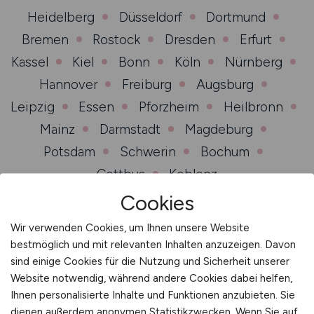
Heidelberg
Düsseldorf
Dortmund
Bremen
Rostock
Dresden
Erfurt
Kassel
Kiel
Bonn
Köln
Nürnberg
Hannover
Freiburg
Augsburg
Leipzig
Essen
Pforzheim
Heilbronn
Mainz
Darmstadt
Magdeburg
Potsdam
Schwerin
Bochum
Cottbus
Koblenz
Cookies
Wir verwenden Cookies, um Ihnen unsere Website
bestmöglich und mit relevanten Inhalten anzuzeigen. Davon
Jobs per Mail
sind einige Cookies für die Nutzung und Sicherheit unserer
Website notwendig, während andere Cookies dabei helfen,
Anmelden und passende Jobangebote erhalten.
Ihnen personalisierte Inhalte und Funktionen anzubieten. Sie
dienen außerdem anonymen Statistikzwecken. Wenn Sie auf