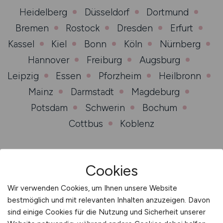
Heidelberg
Düsseldorf
Dortmund
Bremen
Rostock
Dresden
Erfurt
Kassel
Kiel
Bonn
Köln
Nürnberg
Hannover
Freiburg
Augsburg
Leipzig
Essen
Pforzheim
Heilbronn
Mainz
Darmstadt
Magdeburg
Potsdam
Schwerin
Bochum
Cottbus
Koblenz
Cookies
Jobs per Mail
Wir verwenden Cookies, um Ihnen unsere Website
bestmöglich und mit relevanten Inhalten anzuzeigen. Davon
Anmelden und passende Jobangebote erhalten.
sind einige Cookies für die Nutzung und Sicherheit unserer