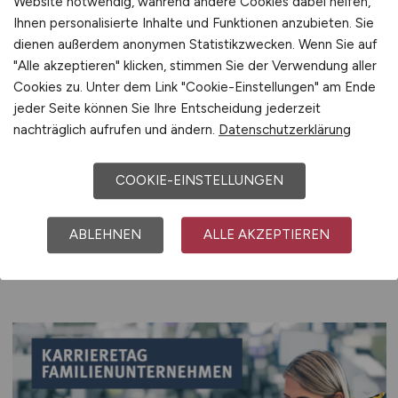
Website notwendig, während andere Cookies dabei helfen,
Ihnen personalisierte Inhalte und Funktionen anzubieten. Sie
Jetzt registrieren
dienen außerdem anonymen Statistikzwecken. Wenn Sie auf
"Alle akzeptieren" klicken, stimmen Sie der Verwendung aller
Cookies zu. Unter dem Link "Cookie-Einstellungen" am Ende
jeder Seite können Sie Ihre Entscheidung jederzeit
nachträglich aufrufen und ändern.
Datenschutzerklärung
Aktuelle Veranstaltungen
COOKIE-EINSTELLUNGEN
und Messen
ABLEHNEN
ALLE AKZEPTIEREN