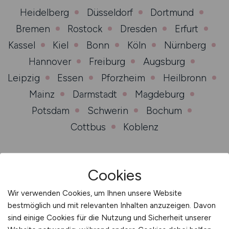
Heidelberg
Düsseldorf
Dortmund
Bremen
Rostock
Dresden
Erfurt
Kassel
Kiel
Bonn
Köln
Nürnberg
Hannover
Freiburg
Augsburg
Leipzig
Essen
Pforzheim
Heilbronn
Mainz
Darmstadt
Magdeburg
Potsdam
Schwerin
Bochum
Cottbus
Koblenz
Cookies
Jobs per Mail
Wir verwenden Cookies, um Ihnen unsere Website
bestmöglich und mit relevanten Inhalten anzuzeigen. Davon
Anmelden und passende Jobangebote erhalten.
sind einige Cookies für die Nutzung und Sicherheit unserer