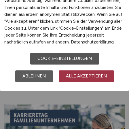
Website notwendig, während andere Cookies dabei helfen,
Ihnen personalisierte Inhalte und Funktionen anzubieten. Sie
Jetzt registrieren
dienen außerdem anonymen Statistikzwecken. Wenn Sie auf
"Alle akzeptieren" klicken, stimmen Sie der Verwendung aller
Cookies zu. Unter dem Link "Cookie-Einstellungen" am Ende
jeder Seite können Sie Ihre Entscheidung jederzeit
nachträglich aufrufen und ändern.
Datenschutzerklärung
Aktuelle Veranstaltungen
COOKIE-EINSTELLUNGEN
und Messen
ABLEHNEN
ALLE AKZEPTIEREN